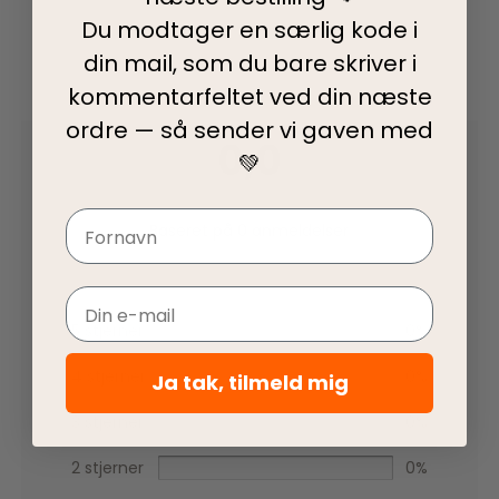
Du modtager en særlig kode i
din mail, som du bare skriver i
kommentarfeltet ved din
næste
ordre — så sender vi gaven med
0,0
💚
Navn
Baseret på 0 anmeldelser
Email
5 stjerner
0%
4 stjerner
0%
Ja tak, tilmeld mig
3 stjerner
0%
2 stjerner
0%