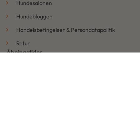
Hundesalonen
Hundebloggen
Handelsbetingelser & Persondatapolitik
Retur
Åbningstider
Mandag: 08:30 – 17:30
Tirsdag: 08:30 – 17:30
Onsdag: 08:30 – 17:30
Torsdag: 08:30 – 17:30
Fredag: 08:30 – 17:30
Lørdag: LUKKET
Søndag: LUKKET