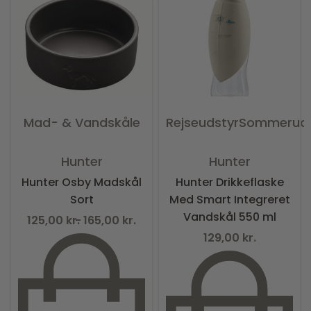
Mad- & Vandskåle
Rejseudstyr
Sommeruds
Vurderet
0
ud af 5
Vurderet
0
ud af 5
Hunter
Hunter
Hunter Osby Madskål
Hunter Drikkeflaske
Sort
Med Smart Integreret
Vandskål 550 ml
125,00
kr.
165,00
kr.
129,00
kr.