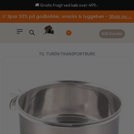
content
🚚 Gratis fragt ved køb over 499,-
🍖 Spar 20% på godbidder, snacks & tyggeben –
Shop nu →
B2B Kunder
0
TIL TUREN
›
TRANSPORTBURE