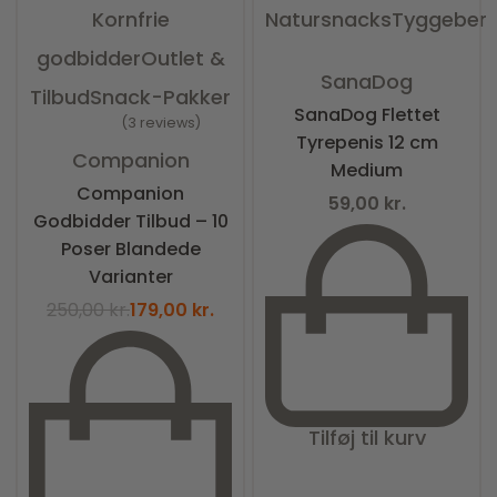
Kornfrie
Natursnacks
Tyggeben
godbidder
Outlet &
Vurderet
0
ud af 5
SanaDog
Tilbud
Snack-Pakker
SanaDog Flettet
3 reviews
Tyrepenis 12 cm
Vurderet
5.00
ud af 5
Companion
Medium
Companion
59,00
kr.
Godbidder Tilbud – 10
Poser Blandede
Varianter
250,00
kr.
179,00
kr.
Tilføj til kurv