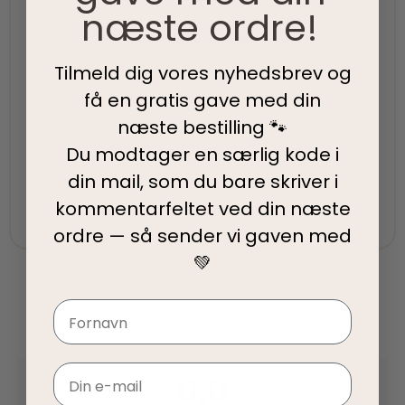
næste ordre!
5-Stjernet kundeservice
Tilmeld dig vores nyhedsbrev og
Vi har topscore på både Facebook, Google og
Trustpilot - Vi er her for at hjælpe dig
få en gratis gave med din
næste bestilling 🐾
Du modtager en særlig kode i
Fair priser
din mail, som du bare skriver i
Vi tilbyder fair priser, så I kan nyde vores
kommentarfeltet ved din
næste
kvalitetsprodukter uden at springe budgettet.
ordre — så sender vi gaven med
💚
Navn
Email
0,0