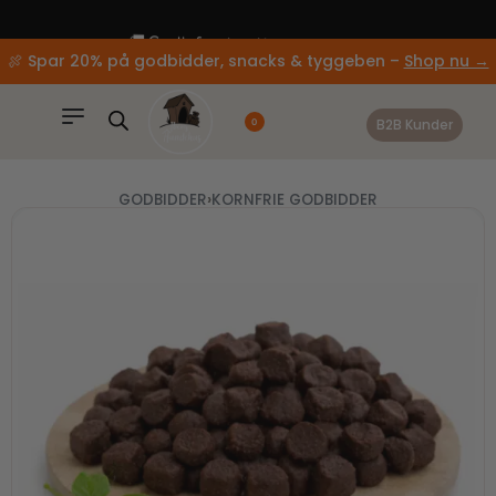
content
🚚 Gratis fragt ved køb over 499,-
🍖 Spar 20% på godbidder, snacks & tyggeben –
Shop nu →
B2B Kunder
0
GODBIDDER
›
KORNFRIE GODBIDDER