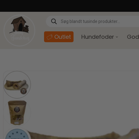
content
Outlet
Hundefoder
God