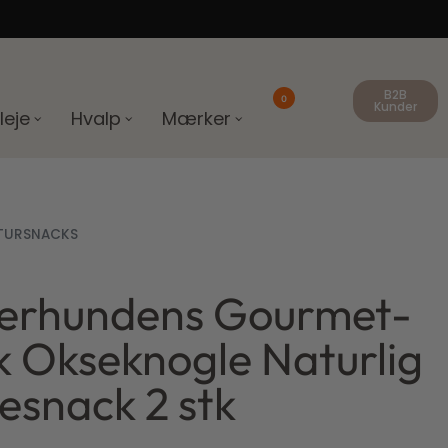
B2B
0
Kunder
leje
Hvalp
Mærker
TURSNACKS
terhundens Gourmet-
 Okseknogle Naturlig
snack 2 stk