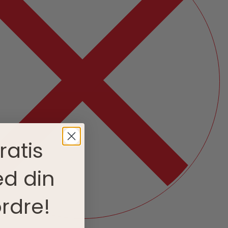
ratis
d din
rdre!