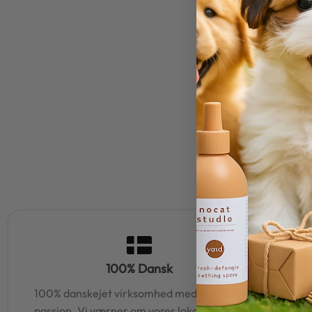
100% Dansk
100% danskejet virksomhed med hjerte og
95% af al
passion. Vi værner om vores lokale rødder
samm