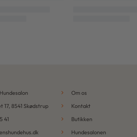
-
 Hundesalon
Om os
t 17, 8541 Skødstrup
Kontakt
5 41
Butikken
benshundehus.dk
Hundesalonen