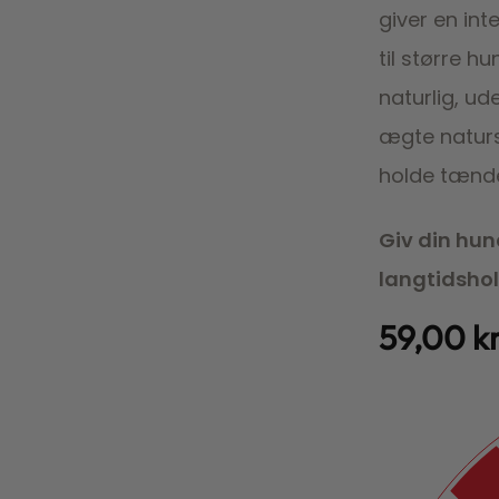
giver en in
til større 
naturlig, ud
ægte naturs
holde tænde
Giv din hun
langtidsho
59,00
kr