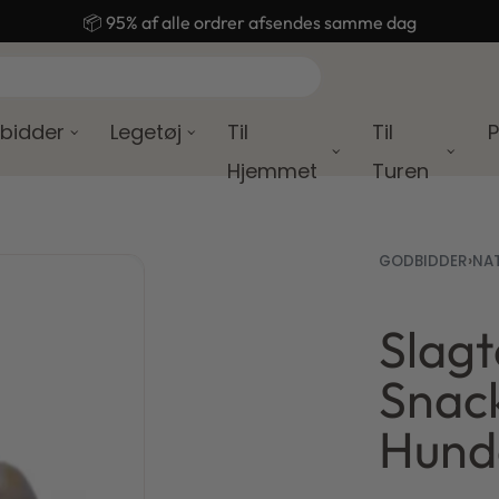
🚚 Gratis fragt ved køb over 499,-
bidder
Legetøj
Til
Til
P
Hjemmet
Turen
GODBIDDER
›
NA
Slag
Snack
59,00
49,00
kr.
kr.
Hunde