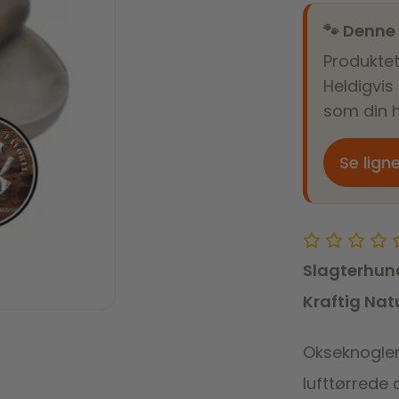
🐾 Denne
Produktet
Heldigvis
som din h
Se lign
Slagterhun
Kraftig Nat
Okseknogler
lufttørrede 