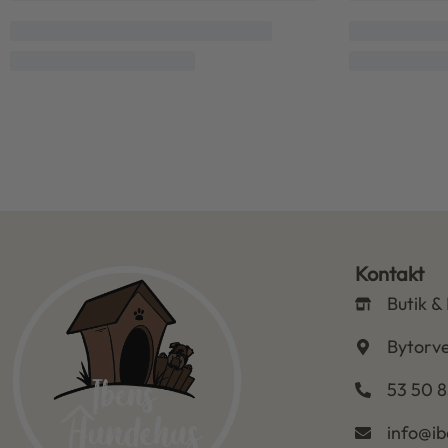
Kontakt
Butik &
Bytorve
53 50 8
info@i