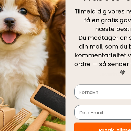
Tilmeld dig vores 
IKKE PÅ LAGER
få en gratis ga
næste bestil
Kategorier:
God
Du modtager en s
Tilføj til ønskel
din mail, som du b
Produktinfo
kommentarfeltet v
ordre — så sender
💚
Levering
Navn
Email
Ja tak, tilm
Hurtig levering
5-Stjernet kundeser