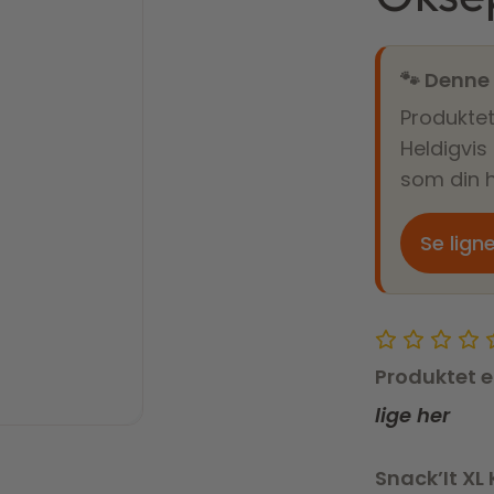
🐾 Denne
Produktet
Heldigvis
som din h
Se lign
Produktet e
lige her
Snack’It XL