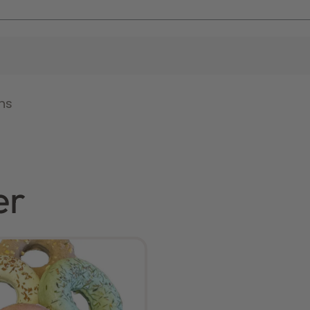
ns
er