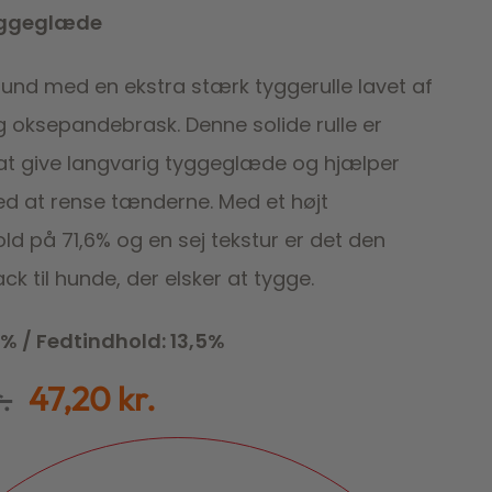
yggeglæde
hund med en ekstra stærk tyggerulle lavet af
g oksepandebrask. Denne solide rulle er
l at give langvarig tyggeglæde og hjælper
d at rense tænderne. Med et højt
ld på 71,6% og en sej tekstur er det den
ck til hunde, der elsker at tygge.
6% / Fedtindhold: 13,5%
.
47,20
kr.