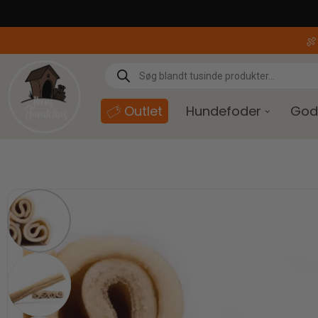
content

Outlet
Hundefoder
God