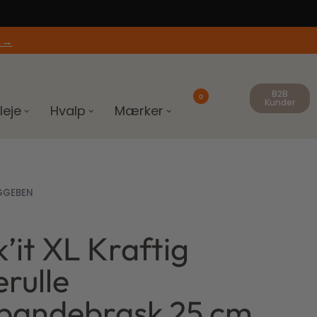
 →
B2B
0
Kunder
leje
Hvalp
Mærker
GGEBEN
’it XL Kraftig
rulle
pandebrask 25 cm