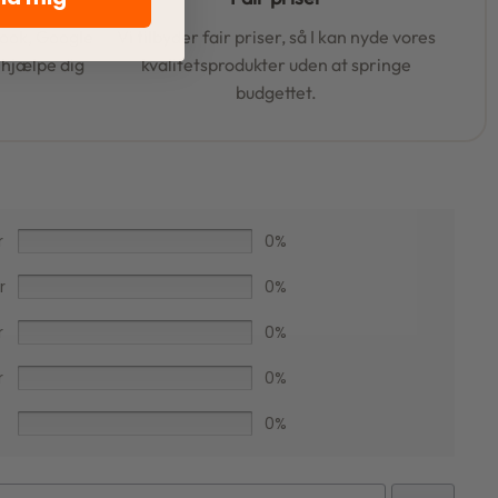
book, Google
Vi tilbyder fair priser, så I kan nyde vores
t hjælpe dig
kvalitetsprodukter uden at springe
budgettet.
r
0%
r
0%
r
0%
r
0%
Facebook
0%