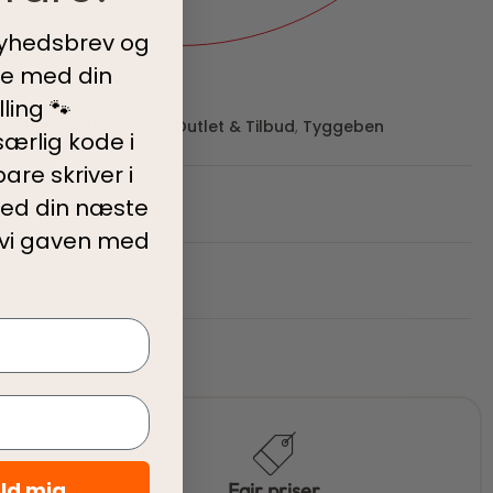
nyhedsbrev og
ve med din
ling 🐾
bidder
,
Natursnacks
,
Outlet & Tilbud
,
Tyggeben
ærlig kode i
iste
are skriver i
rmationer
ed din
næste
 vi gaven med
eld mig
vice
Fair priser