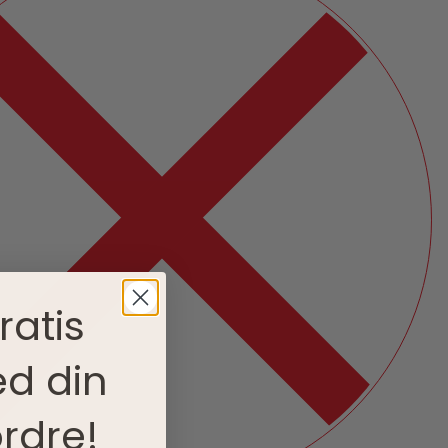
ratis
d din
rdre!