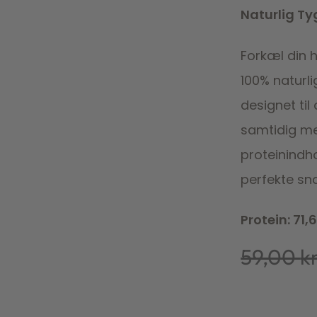
Naturlig T
Forkæl din 
100% naturli
designet ti
samtidig me
proteinindho
perfekte sna
Protein: 71,
59,00
kr