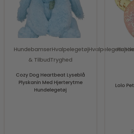
Hundebamser
Hvalpelegetøj
Hvalpelegetøj
Hunde
Hv
& Tilbud
Tryghed
Vurderet
0
ud af 5
Cozy Dog Heartbeat Lyseblå
Plyskanin Med Hjerterytme
Lolo Pe
Hundelegetøj
2