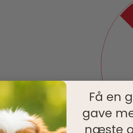
Få en g
gave me
næste o