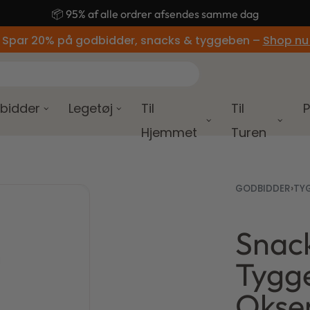
🚚 Gratis fragt ved køb over 499,-
 Spar 20% på godbidder, snacks & tyggeben –
Shop nu
bidder
Legetøj
Til
Til
P
Hjemmet
Turen
GODBIDDER
›
TY
Snack
30,00
150,00
kr.
kr.
24,00
kr.
Tygge
Okse