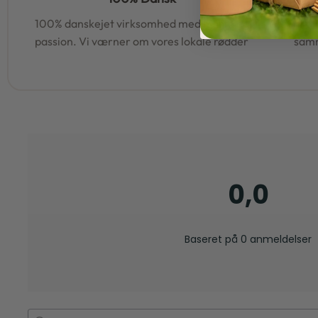
100% danskejet virksomhed med hjerte og
95% af al
passion. Vi værner om vores lokale rødder
samm
0,0
Baseret på 0 anmeldelser