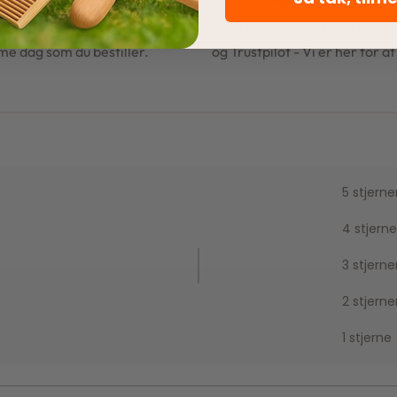
le ordrer pakkes og afsendes
Vi har topscore på både Face
e dag som du bestiller.
og Trustpilot - Vi er her for a
5 stjerne
4 stjerne
3 stjerne
2 stjerne
1 stjerne