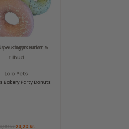
is & Kager
alpeudstyr
Outlet
Outlet &
Tilbud
Vurderet
0
ud af 5
Lolo Pets
ts Bakery Party Donuts
9,00
kr.
23,20
kr.