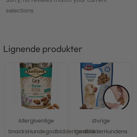
selections
Lignende produkter
Allergivenlige
Øvrige
Snacks
Hundegodbidder
Kornfrie
godbidder
Hundens