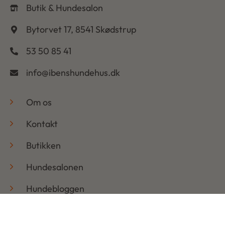
Butik & Hundesalon
Bytorvet 17, 8541 Skødstrup
53 50 85 41
info@ibenshundehus.dk
-
Om os
Kontakt
Butikken
Hundesalonen
Hundebloggen
Handelsbetingelser & Persondatapolitik