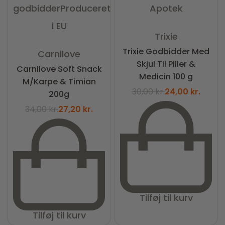
godbidder
Produceret
Apotek
i EU
Vurderet
0
ud af 5
Trixie
Vurderet
0
ud af 5
Trixie Godbidder Med
Carnilove
Skjul Til Piller &
Carnilove Soft Snack
Medicin 100 g
M/Karpe & Timian
30,00
kr.
24,00
kr.
200g
34,00
kr.
27,20
kr.
Tilføj til kurv
Tilføj til kurv