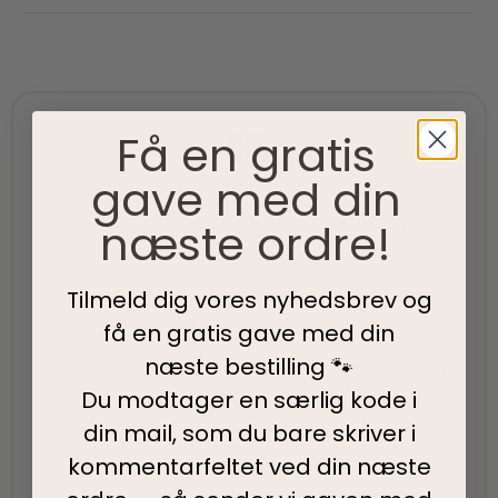
Få en gratis
gave med din
100% Dansk
næste ordre!
100% danskejet virksomhed med hjerte og passion.
Vi værner om vores lokale rødder
Tilmeld dig vores nyhedsbrev og
Hurtig levering
få en gratis gave med din
næste bestilling 🐾
95% af alle ordrer pakkes og afsendes samme dag
som du bestiller.
Du modtager en særlig kode i
din mail, som du bare skriver i
kommentarfeltet ved din
næste
5-Stjernet kundeservice