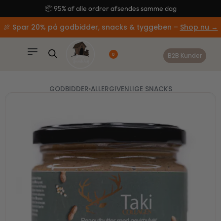
content
🚚 Gratis fragt ved køb over 499,-
🍖 Spar 20% på godbidder, snacks & tyggeben –
Shop nu →
B2B Kunder
0
GODBIDDER
›
ALLERGIVENLIGE SNACKS