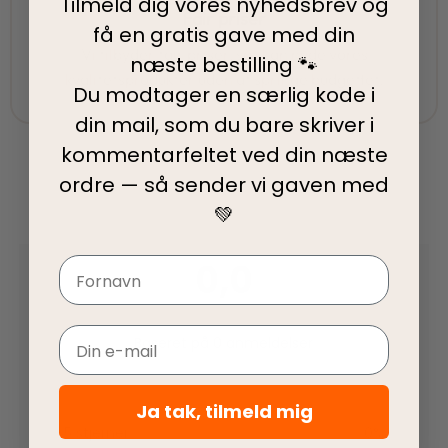
Tilmeld dig vores nyhedsbrev og
Fair priser
få en gratis gave med din
Vi tilbyder fair priser, så I kan nyde vores
næste bestilling 🐾
kvalitetsprodukter uden at springe budgettet.
Du modtager en særlig kode i
din mail, som du bare skriver i
kommentarfeltet ved din
næste
ordre — så sender vi gaven med
💚
0,0
Navn
Email
Baseret på 0 anmeldelser
Ja tak, tilmeld mig
5 stjerner
0%