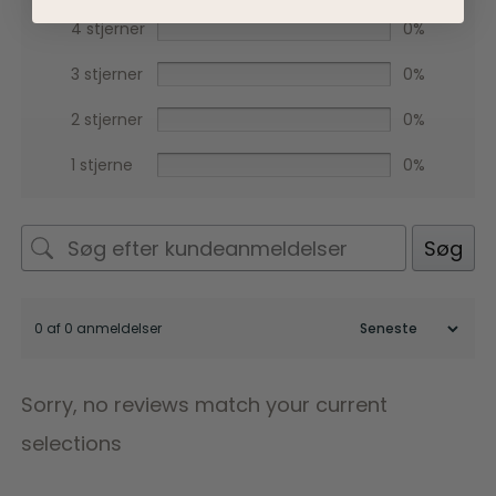
4 stjerner
0%
3 stjerner
0%
2 stjerner
0%
1 stjerne
0%
Søg
0 af 0 anmeldelser
Sorry, no reviews match your current
selections