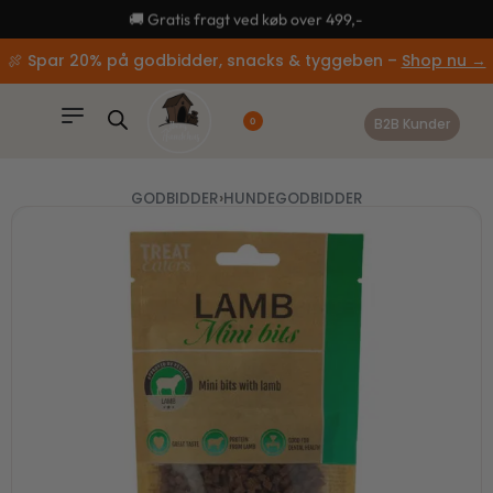
content
🚚 Gratis fragt ved køb over 499,-
🍖 Spar 20% på godbidder, snacks & tyggeben –
Shop nu →
B2B Kunder
0
GODBIDDER
›
HUNDEGODBIDDER