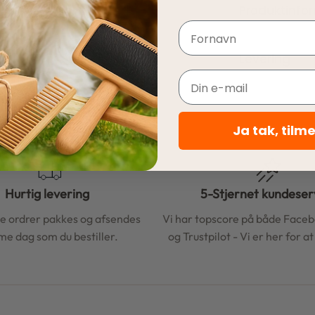
Produktinfo
Navn
Levering
Email
Ja tak, tilm
Hurtig levering
5-Stjernet kundeser
le ordrer pakkes og afsendes
Vi har topscore på både Face
e dag som du bestiller.
og Trustpilot - Vi er her for a