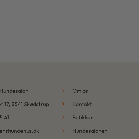
-
 Hundesalon
Om os
t 17, 8541 Skødstrup
Kontakt
5 41
Butikken
benshundehus.dk
Hundesalonen