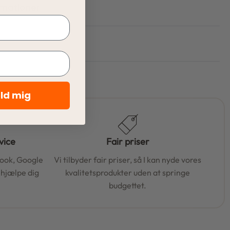
rmationer
eld mig
vice
Fair priser
book, Google
Vi tilbyder fair priser, så I kan nyde vores
t hjælpe dig
kvalitetsprodukter uden at springe
budgettet.