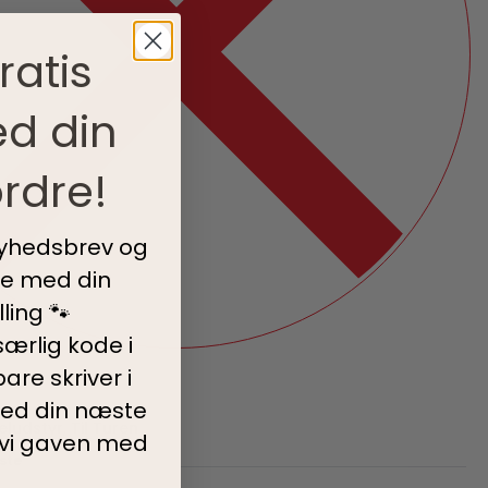
ratis
d din
rdre!
nyhedsbrev og
ve med din
ling 🐾
ærlig kode i
are skriver i
ed din
næste
eludstyr
,
Til Turen
 vi gaven med
iste