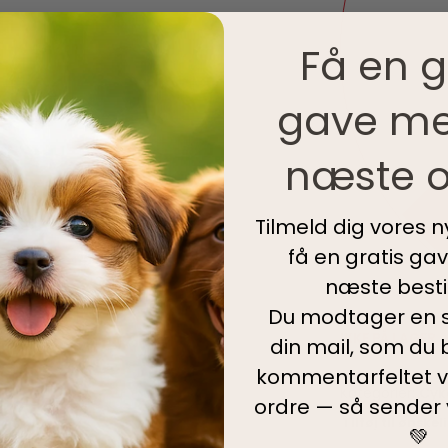
Få en g
gave me
næste o
Tilmeld dig vores 
få en gratis ga
næste bestil
Du modtager en s
IKKE PÅ LAGER
din mail, som du b
kommentarfeltet v
Kategorier:
Cyk
ordre — så sender
Tilføj til ønskel
💚