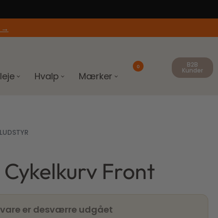
 →
B2B
0
Kunder
leje
Hvalp
Mærker
LUDSTYR
e Cykelkurv Front
 vare er desværre udgået