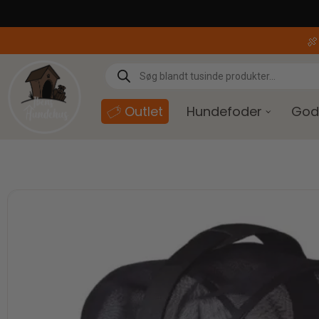
content

Outlet
Hundefoder
God