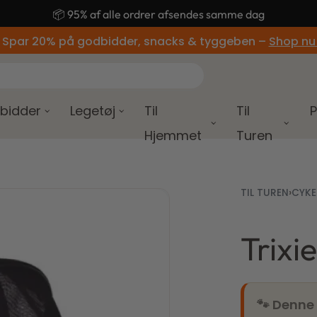
🚚 Gratis fragt ved køb over 499,-
 Spar 20% på godbidder, snacks & tyggeben –
Shop nu
bidder
Legetøj
Til
Til
P
Hjemmet
Turen
TIL TUREN
›
CYKE
Trixi
🐾 Denne