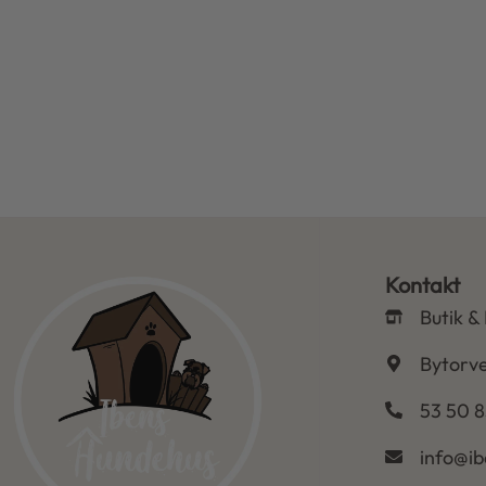
Kontakt
Butik &
Bytorve
53 50 8
info@i