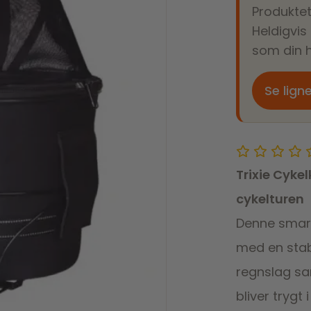
Produktet
Heldigvis
som din h
Se lign
Trixie Cykel
cykelturen
Denne smart
med en stabi
regnslag sam
bliver trygt