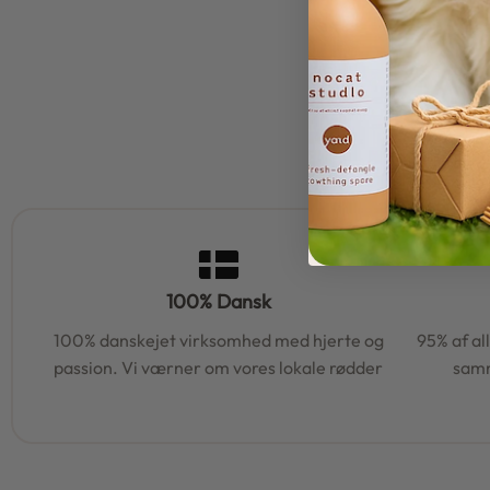
100% Dansk
100% danskejet virksomhed med hjerte og
95% af al
passion. Vi værner om vores lokale rødder
samm