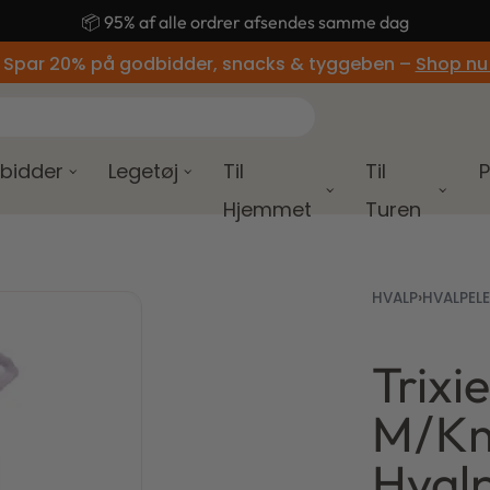
🚚 Gratis fragt ved køb over 499,-
 Spar 20% på godbidder, snacks & tyggeben –
Shop nu
bidder
Legetøj
Til
Til
P
Hjemmet
Turen
HVALP
›
HVALPEL
Trixi
70,00
kr.
M/Kni
58,00
kr.
Hvalp