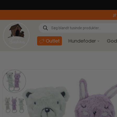
content

Outlet
Hundefoder
God