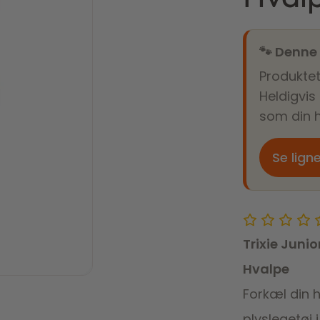
🐾 Denne
Produktet
Heldigvis
som din h
Se lign
Trixie Juni
Hvalpe
Forkæl din 
plyslegetøj 