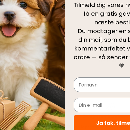
Tilmeld dig vores 
Kategorier:
Hun
få en gratis ga
Hvalpelegetøj
næste bestil
Tilføj til ønskel
Du modtager en s
din mail, som du b
Produktinfo
kommentarfeltet v
ordre — så sender
Levering
💚
Navn
Email
Hurtig levering
5-Stjernet kundeser
Ja tak, tilm
le ordrer pakkes og afsendes
Vi har topscore på både Face