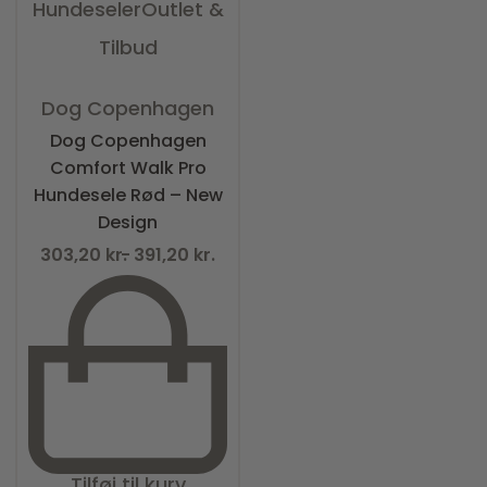
Hundeseler
Outlet &
Tilbud
Vurderet
0
ud af 5
Dog Copenhagen
Dog Copenhagen
Comfort Walk Pro
Hundesele Rød – New
Design
303,20
kr.
391,20
kr.
Tilføj til kurv