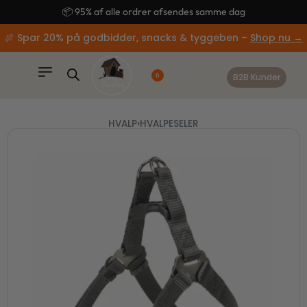
content
🚚 Gratis fragt ved køb over 499,-
🍖 Spar 20% på godbidder, snacks & tyggeben –
Shop nu →
B2B Kunder
0
HVALP
›
HVALPESELER