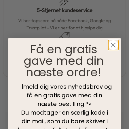
5-Stjernet kundeservice
Vi har topscore på både Facebook, Google og
Trustpilot - Vi er her for at hjælpe dig
Få en gratis
Fair priser
gave med din
Vi tilbyder fair priser, så I kan nyde vores
kvalitetsprodukter uden at springe budgettet.
næste ordre!
Tilmeld dig vores nyhedsbrev og
få en gratis gave med din
næste bestilling 🐾
Du modtager en særlig kode i
0,0
din mail, som du bare skriver i