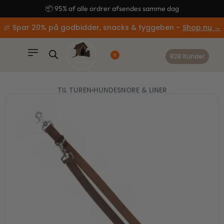
content
🚚 Gratis fragt ved køb over 499,-
🍖 Spar 20% på godbidder, snacks & tyggeben –
Shop nu →
B2B Kunder
0
TIL TUREN
›
HUNDESNORE & LINER