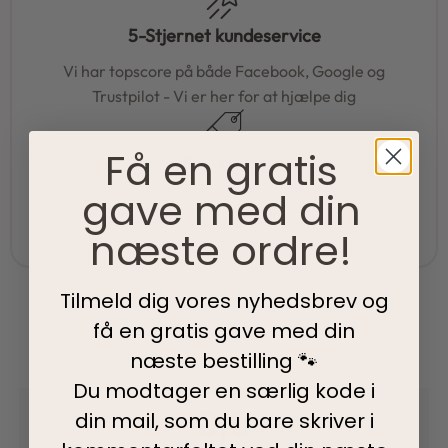
5-Stjernet kundeservice
Vi har topscore på både Facebook, Google og
Trustpilot - Vi er her for at hjælpe dig
Få en gratis
Fair priser
gave med din
Vi tilbyder fair priser, så I kan nyde vores
kvalitetsprodukter uden at springe budgettet.
næste ordre!
Tilmeld dig vores nyhedsbrev og
få en gratis gave med din
næste bestilling 🐾
Du modtager en særlig kode i
0,0
din mail, som du bare skriver i