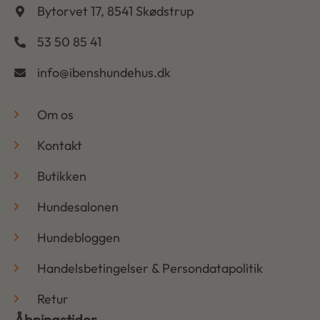
Bytorvet 17, 8541 Skødstrup
53 50 85 41
info@ibenshundehus.dk
-
Om os
Kontakt
Butikken
Hundesalonen
Hundebloggen
Handelsbetingelser & Persondatapolitik
Retur
Åbningstider