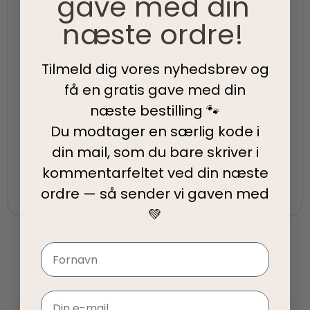
gave med din
som du bestiller.
næste ordre!
5-Stjernet kundeservice
Tilmeld dig vores nyhedsbrev og
Vi har topscore på både Facebook, Google og
få en gratis gave med din
Trustpilot - Vi er her for at hjælpe dig
næste bestilling 🐾
Du modtager en særlig kode i
Fair priser
din mail, som du bare skriver i
Vi tilbyder fair priser, så I kan nyde vores
kommentarfeltet ved din
næste
kvalitetsprodukter uden at springe budgettet.
ordre — så sender vi gaven med
💚
Navn
Email