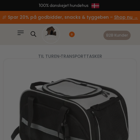
content
📦 95% af alle ordrer afsendes samme dag
🍖 Spar 20% på godbidder, snacks & tyggeben –
Shop nu →
B2B Kunder
0
TIL TUREN
›
TRANSPORTTASKER