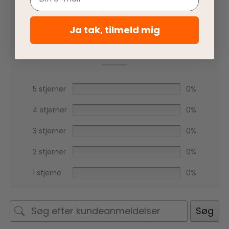
0,0
Ja tak, tilmeld mig
Baseret på 0 anmeldelser
5 stjerner
0%
4 stjerner
0%
3 stjerner
0%
2 stjerner
0%
1 stjerne
0%
Søg