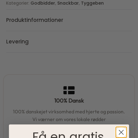
Kategorier:
Godbidder
,
Snackbar
,
Tyggeben
Produktinformationer
Levering
100% Dansk
100% danskejet virksomhed med hjerte og passion.
Vi værner om vores lokale rødder
Få en gratis