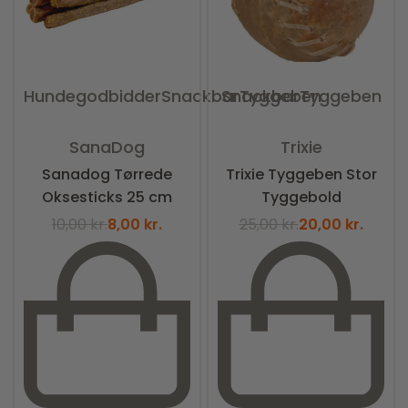
Hundegodbidder
Snackbar
Snackbar
Tyggeben
Tyggeben
Vurderet
0
ud af 5
Vurderet
0
ud af 5
SanaDog
Trixie
Sanadog Tørrede
Trixie Tyggeben Stor
Oksesticks 25 cm
Tyggebold
10,00
kr.
8,00
kr.
25,00
kr.
20,00
kr.