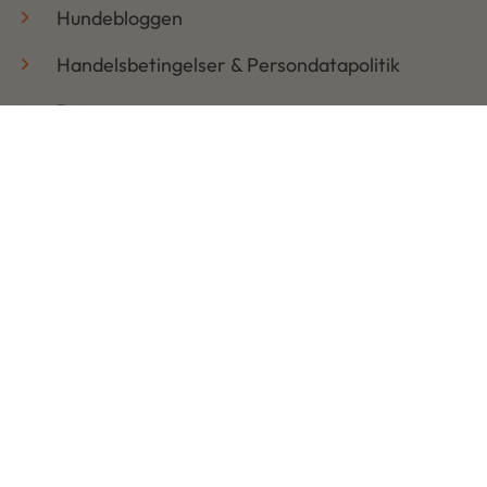
Hundebloggen
Handelsbetingelser & Persondatapolitik
Retur
Åbningstider
Mandag: 08:30 – 17:30
Tirsdag: 08:30 – 17:30
Onsdag: 08:30 – 17:30
Torsdag: 08:30 – 17:30
Fredag: 08:30 – 17:30
Lørdag: LUKKET
Søndag: LUKKET
Copyright © 2026 | Udviklet af Ads On ApS