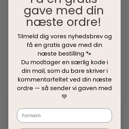
Hurtig levering
gave med din
95% af alle ordrer pakkes og afsendes samme dag
næste ordre!
som du bestiller.
Tilmeld dig vores nyhedsbrev og
5-Stjernet kundeservice
få en gratis gave med din
Vi har topscore på både Facebook, Google og
næste bestilling 🐾
Trustpilot - Vi er her for at hjælpe dig
Du modtager en særlig kode i
din mail, som du bare skriver i
Fair priser
kommentarfeltet ved din
næste
Vi tilbyder fair priser, så I kan nyde vores
ordre — så sender vi gaven med
kvalitetsprodukter uden at springe budgettet.
💚
Navn