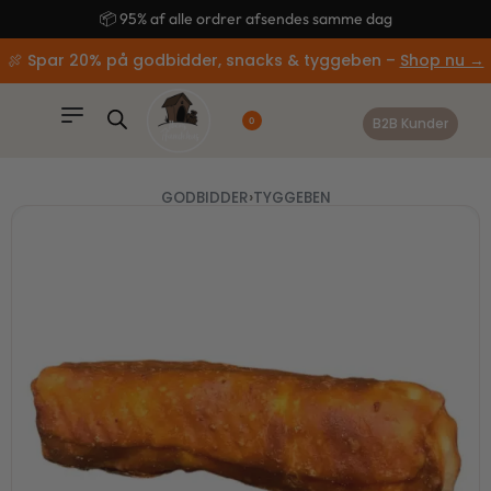
content
🚚 Gratis fragt ved køb over 499,-
🍖 Spar 20% på godbidder, snacks & tyggeben –
Shop nu →
B2B Kunder
0
GODBIDDER
›
TYGGEBEN