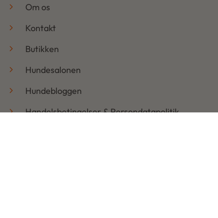
Om os
Kontakt
Butikken
Hundesalonen
Hundebloggen
Handelsbetingelser & Persondatapolitik
Retur
Åbningstider
Mandag: 08:30 – 17:30
Tirsdag: 08:30 – 17:30
Onsdag: 08:30 – 17:30
Torsdag: 08:30 – 17:30