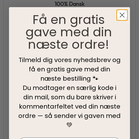
100% Dansk
Få en gratis
100% danskejet virksomhed med hjerte og passion.
Vi værner om vores lokale rødder
gave med din
næste ordre!
Hurtig levering
95% af alle ordrer pakkes og afsendes samme dag
Tilmeld dig vores nyhedsbrev og
som du bestiller.
få en gratis gave med din
næste bestilling 🐾
5-Stjernet kundeservice
Du modtager en særlig kode i
Vi har topscore på både Facebook, Google og
din mail, som du bare skriver i
Trustpilot - Vi er her for at hjælpe dig
kommentarfeltet ved din
næste
ordre — så sender vi gaven med
Fair priser
💚
Vi tilbyder fair priser, så I kan nyde vores