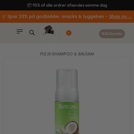
content
🚚 Gratis fragt ved køb over 499,-
🍖 Spar 20% på godbidder, snacks & tyggeben –
Shop nu →
B2B Kunder
0
PLEJE
›
SHAMPOO & BALSAM