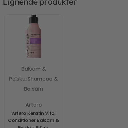
Lignende produkter
Balsam &
Pelskur
Shampoo &
Balsam
Vurderet
0
ud af 5
Artero
Artero Keratin Vital
Conditioner Balsam &
Pelskur 100 ml