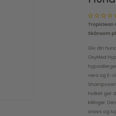
Tropiclean
Skånsom ple
Giv din hun
OxyMed Hyp
hypoallerge
vera og E-vi
Shampooen er
hvilket gør 
killinger. D
snavs og lug