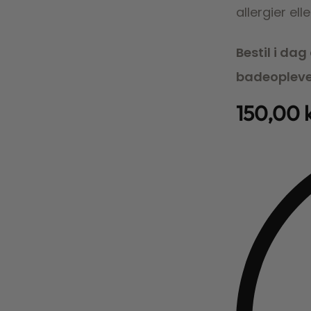
allergier el
Bestil i da
badeopleve
150,00