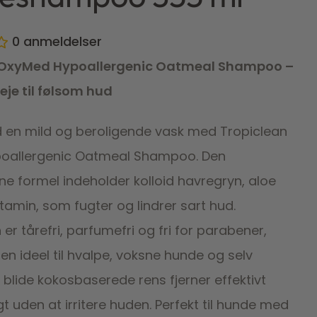
0
anmeldelser
 OxyMed Hypoallergenic Oatmeal Shampoo –
je til følsom hud
d en mild og beroligende vask med Tropiclean
oallergenic Oatmeal Shampoo. Den
ne formel indeholder kolloid havregryn, aloe
tamin, som fugter og lindrer sart hud.
 tårefri, parfumefri og fri for parabener,
den ideel til hvalpe, voksne hunde og selv
en blide kokosbaserede rens fjerner effektivt
t uden at irritere huden. Perfekt til hunde med