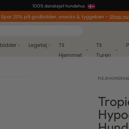
📦 95% af alle ordrer afsendes samme dag
 Spar 20% på godbidder, snacks & tyggeben –
Shop nu
bidder
Legetøj
Til
Til
P
Hjemmet
Turen
PLEJE
›
HUNDESA
Trop
Hypoa
150,00
150,00
kr.
kr.
Hund