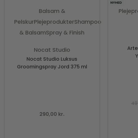
NYHED
Balsam &
Plejep
Pelskur
Plejeprodukter
Shampoo
& Balsam
Spray & Finish
Vurderet
0
ud af 5
Arte
Nocat Studio
Y
Nocat Studio Luksus
Groomingspray Jord 375 ml
49
290,00
kr.