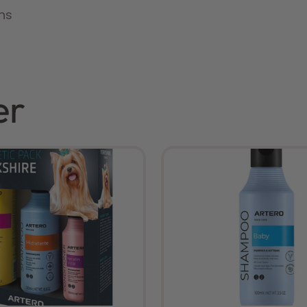
ns
er