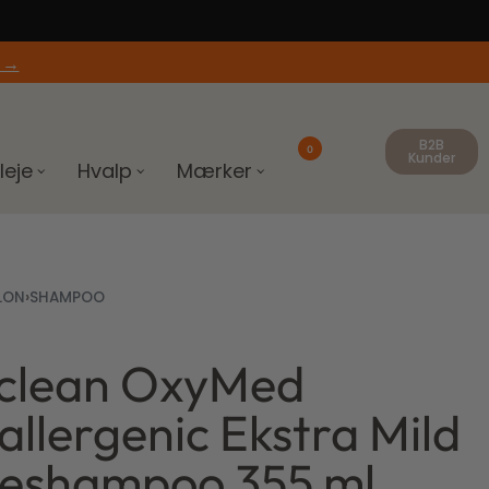
 →
B2B
0
Kunder
leje
Hvalp
Mærker
LON
›
SHAMPOO
iclean OxyMed
llergenic Ekstra Mild
eshampoo 355 ml