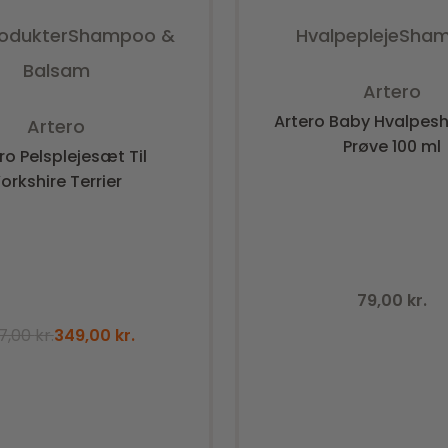
rodukter
Shampoo &
Hvalpepleje
Sha
Balsam
Vurderet
0
ud a
Artero
Vurderet
0
ud af 5
Artero Baby Hvalpe
Artero
Prøve 100 ml
ro Pelsplejesæt Til
orkshire Terrier
79,00
kr.
7,00
kr.
349,00
kr.