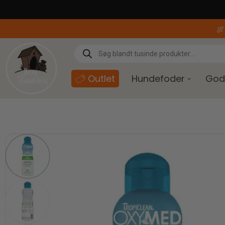
content

Outlet
Hundefoder
God