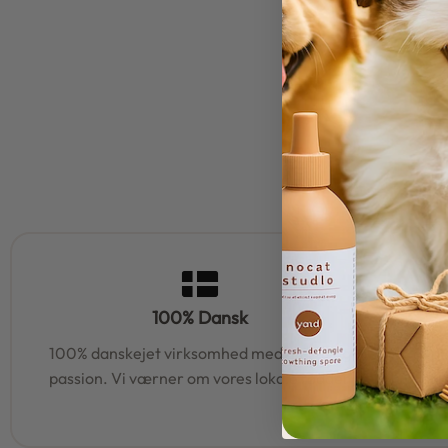
100% Dansk
100% danskejet virksomhed med hjerte og
95% af al
passion. Vi værner om vores lokale rødder
samm