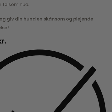
ler følsom hud.
g og giv din hund en skånsom og plejende
lse!
kr.