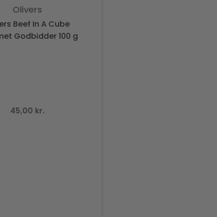
Vurderet
0
ud af 5
Olivers
vers Beef In A Cube
et Godbidder 100 g
45,00
kr.