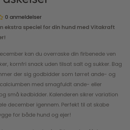
0
anmeldelser
en ekstra speciel for din hund med Vitakraft
er!
december kan du overraske din firbenede ven
r, kornfri snack uden tilsat salt og sukker. Bag
mer der sig godbidder som tørret ande- og
et, calciumben med smagfuldt ande- eller
g små kødbidder. Kalenderen sikrer variation
le december igennem. Perfekt til at skabe
hygge for både hund og ejer!