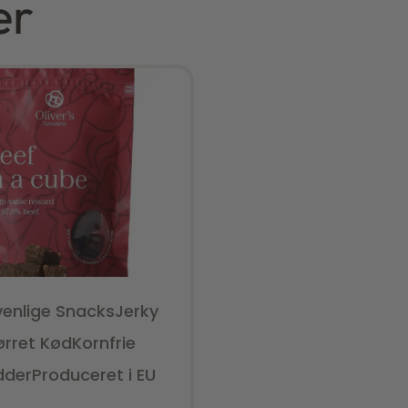
er
ivenlige Snacks
Jerky
ørret Kød
Kornfrie
dder
Produceret i EU