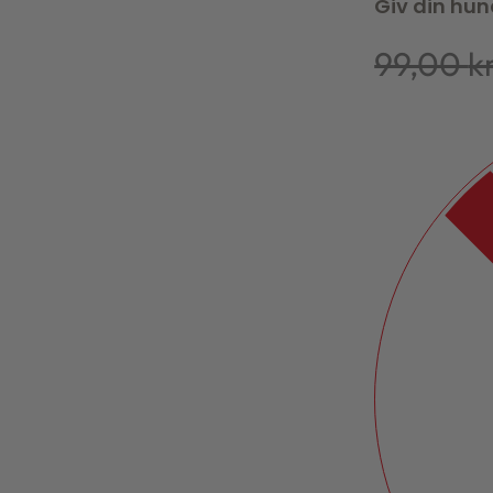
Giv din hund
99,00
k