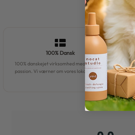
100% Dansk
100% danskejet virksomhed med hjerte og
95% af al
passion. Vi værner om vores lokale rødder
samm