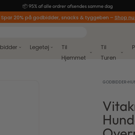
🚚 Gratis fragt ved køb over 499,-
 Spar 20% på godbidder, snacks & tyggeben –
Shop nu
bidder
Legetøj
Til
Til
P
Hjemmet
Turen
GODBIDDER
›
HU
Vitak
35,00
kr.
2
Hund
65,00
kr.
Overr