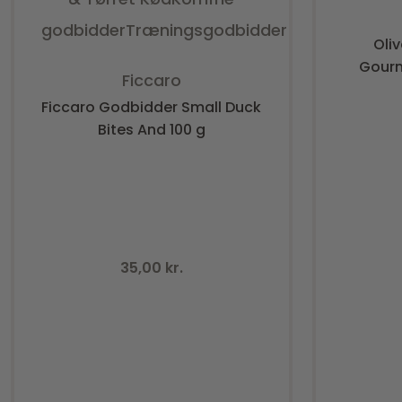
godbidder
Træningsgodbidder
Oli
Gourm
Vurderet
0
ud af 5
Ficcaro
Ficcaro Godbidder Small Duck
Bites And 100 g
35,00
kr.