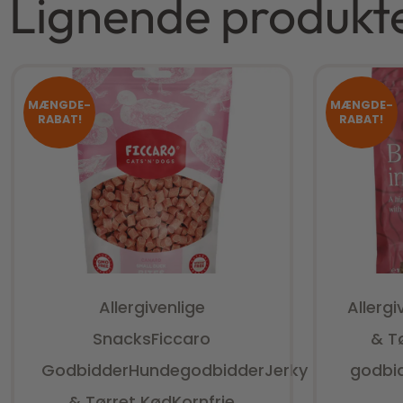
Lignende produkt
MÆNGDE-
MÆNGDE-
RABAT!
RABAT!
Allergivenlige
Allerg
Snacks
Ficcaro
& T
Godbidder
Hundegodbidder
Jerky
godbi
& Tørret Kød
Kornfrie