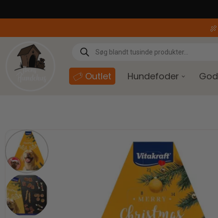
content

Outlet
Hundefoder
God