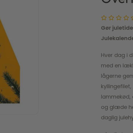
Gør juletid
Julekalend
Hver dag i 
med en lække
lågerne gem
kyllingefil
lammekød, o
og glæde he
daglig jule