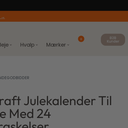
 →
B2B
0
Kunder
leje
Hvalp
Mærker
NDEGODBIDDER
raft Julekalender Til
8,00
kr.
e Med 24
askelser