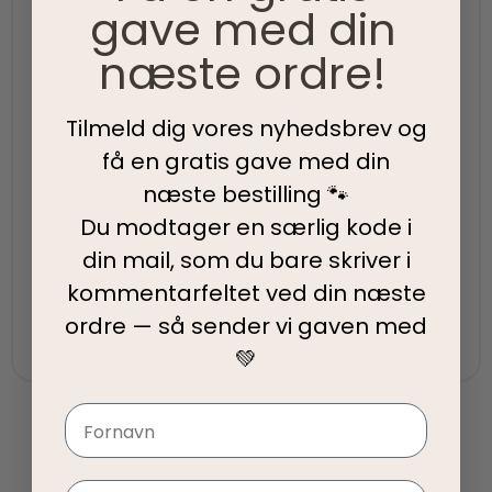
gave med din
95% af alle ordrer pakkes og afsendes samme dag
næste ordre!
som du bestiller.
Tilmeld dig vores nyhedsbrev og
5-Stjernet kundeservice
få en gratis gave med din
Vi har topscore på både Facebook, Google og
næste bestilling 🐾
Trustpilot - Vi er her for at hjælpe dig
Du modtager en særlig kode i
din mail, som du bare skriver i
Fair priser
kommentarfeltet ved din
næste
Vi tilbyder fair priser, så I kan nyde vores
ordre — så sender vi gaven med
kvalitetsprodukter uden at springe budgettet.
💚
Navn