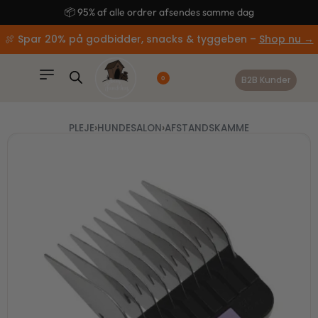
content
🚚 Gratis fragt ved køb over 499,-
🍖 Spar 20% på godbidder, snacks & tyggeben –
Shop nu →
B2B Kunder
0
PLEJE
›
HUNDESALON
›
AFSTANDSKAMME