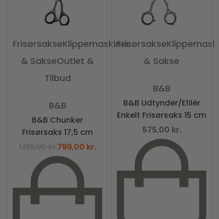
Frisørsakse
Klippemaskiner
Frisørsakse
Klippemask
& Sakse
Outlet &
& Sakse
Tilbud
Vurderet
0
ud af 5
B&B
Vurderet
0
ud af 5
B&B Udtynder/Efilér
B&B
Enkelt Frisørsaks 15 cm
B&B Chunker
575,00
kr.
Frisørsaks 17,5 cm
1.195,00
kr.
799,00
kr.