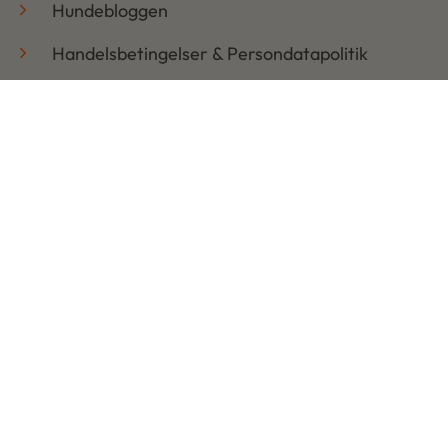
Hundebloggen
Handelsbetingelser & Persondatapolitik
Retur
Åbningstider
Mandag: 08:30 – 17:30
Tirsdag: 08:30 – 17:30
Onsdag: 08:30 – 17:30
Torsdag: 08:30 – 17:30
Fredag: 08:30 – 17:30
Lørdag: LUKKET
Søndag: LUKKET
Copyright © 2026 | Udviklet af Ads On ApS