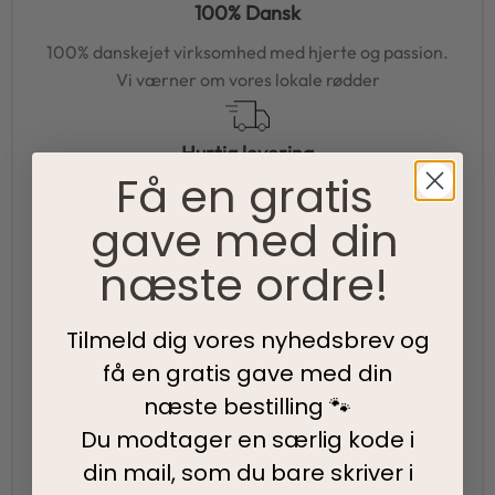
100% Dansk
100% danskejet virksomhed med hjerte og passion.
Vi værner om vores lokale rødder
Hurtig levering
Få en gratis
95% af alle ordrer pakkes og afsendes samme dag
som du bestiller.
gave med din
næste ordre!
5-Stjernet kundeservice
Vi har topscore på både Facebook, Google og
Tilmeld dig vores nyhedsbrev og
Trustpilot - Vi er her for at hjælpe dig
få en gratis gave med din
næste bestilling 🐾
Fair priser
Du modtager en særlig kode i
din mail, som du bare skriver i
Vi tilbyder fair priser, så I kan nyde vores