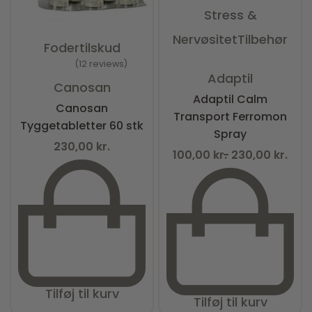
Stress &
Nervøsitet
Tilbehør
Fodertilskud
12 reviews
Vurderet
0
ud af 5
Vurderet
4.92
ud af 5
Adaptil
Canosan
Adaptil Calm
Canosan
Transport Ferromon
Tyggetabletter 60 stk
Spray
230,00
kr.
100,00
kr.
230,00
kr.
Tilføj til kurv
Tilføj til kurv