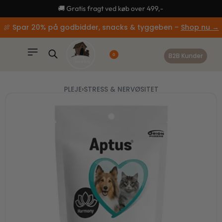
content
🚚 Gratis fragt ved køb over 499,-
🍖 Spar 20% på godbidder, snacks & tyggeben –
Shop nu →
B2B Kunder
0
PLEJE
›
STRESS & NERVØSITET