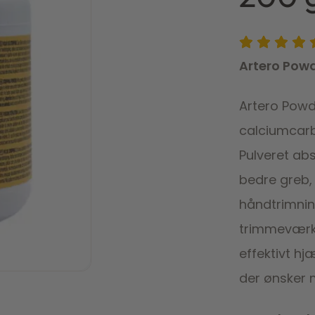
Artero Powd
Artero Powd
calciumcarbo
Pulveret abs
bedre greb,
håndtrimnin
trimmeværkt
effektivt h
der ønsker m