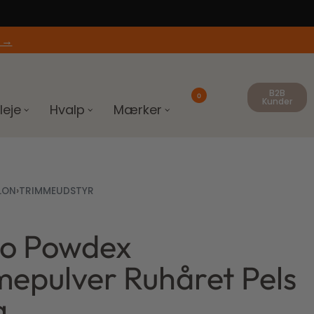
 →
B2B
0
Kunder
leje
Hvalp
Mærker
LON
›
TRIMMEUDSTYR
ro Powdex
00
0
kr.
kr.
epulver Ruhåret Pels
g