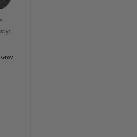
Insta.
e
styr
f 5
 Grov