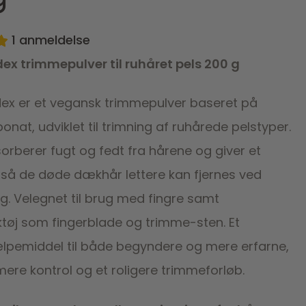
1
anmeldelse
ex trimmepulver til ruhåret pels 200 g
ex er et vegansk trimmepulver baseret på
nat, udviklet til trimning af ruhårede pelstyper.
orberer fugt og fedt fra hårene og giver et
 så de døde dækhår lettere kan fjernes ved
g. Velegnet til brug med fingre samt
øj som fingerblade og trimme-sten. Et
jælpemiddel til både begyndere og mere erfarne,
ere kontrol og et roligere trimmeforløb.