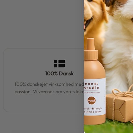
100% Dansk
100% danskejet virksomhed med hjerte og
95% af al
passion. Vi værner om vores lokale rødder
samm