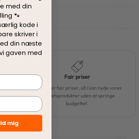
ve med din
ling 🐾
ærlig kode i
are skriver i
ed din
næste
 vi gaven med
vice
Fair priser
book, Google
Vi tilbyder fair priser, så I kan nyde vores
t hjælpe dig
kvalitetsprodukter uden at springe
budgettet.
eld mig