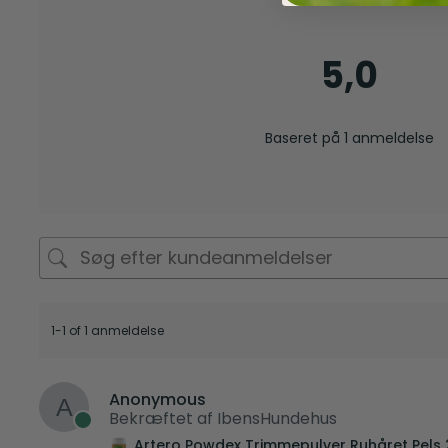
5,0
Baseret på 1 anmeldelse
1-1 of 1 anmeldelse
Anonymous
Bekræftet af IbensHundehus
Artero Powdex Trimmepulver Ruhåret Pels 