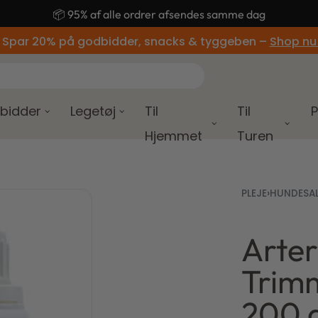
🚚 Gratis fragt ved køb over 499,-
 Spar 20% på godbidder, snacks & tyggeben –
Shop nu
bidder
Legetøj
Til
Til
P
Hjemmet
Turen
PLEJE
›
HUNDESA
Arte
169,
99,0
Trimm
200 