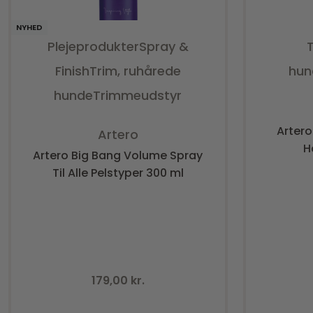
NYHED
Plejeprodukter
Spray &
Finish
Trim, ruhårede
hun
hunde
Trimmeudstyr
Vurderet
0
ud af 5
Arter
Artero
H
Artero Big Bang Volume Spray
Til Alle Pelstyper 300 ml
179,00
kr.