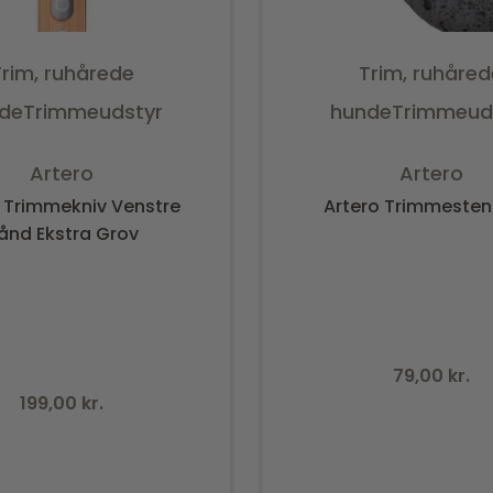
Trim, ruhårede
Trim, ruhåred
de
Trimmeudstyr
hunde
Trimmeud
Vurderet
0
ud af 5
Vurderet
0
ud a
Artero
Artero
o Trimmekniv Venstre
Artero Trimmesten
ånd Ekstra Grov
79,00
kr.
199,00
kr.