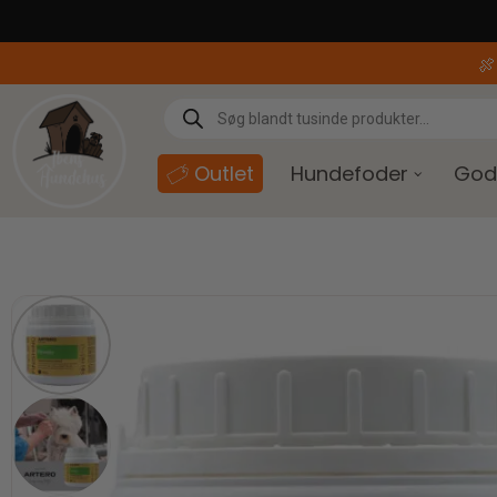
content

Outlet
Hundefoder
God