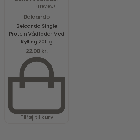
1 review
Vurderet
5.00
ud af 5
Belcando
Belcando Single
Protein Vådfoder Med
Kylling 200 g
22,00
kr.
Tilføj til kurv