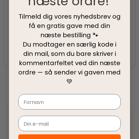
næste ordre!
Vi har topscore på både Facebook, Google og
Trustpilot - Vi er her for at hjælpe dig
Tilmeld dig vores nyhedsbrev og
få en gratis gave med din
næste bestilling 🐾
Fair priser
Du modtager en særlig kode i
Vi tilbyder fair priser, så I kan nyde vores
din mail, som du bare skriver i
kvalitetsprodukter uden at springe budgettet.
kommentarfeltet ved din
næste
ordre — så sender vi gaven med
💚
Navn
0,0
Email
Baseret på 0 anmeldelser