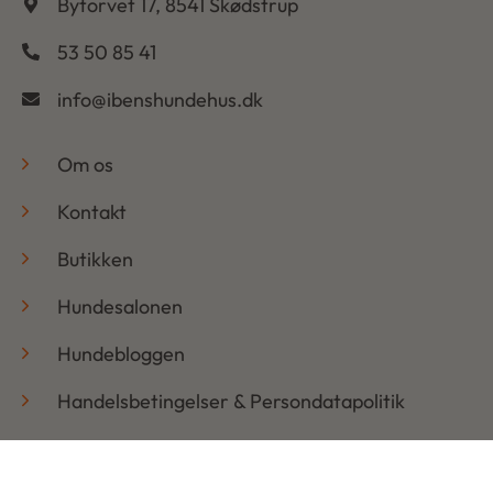
Bytorvet 17, 8541 Skødstrup
53 50 85 41
info@ibenshundehus.dk
-
Om os
Kontakt
Butikken
Hundesalonen
Hundebloggen
Handelsbetingelser & Persondatapolitik
Retur
Åbningstider