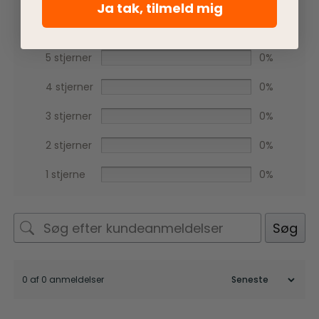
Ja tak, tilmeld mig
5 stjerner
0%
4 stjerner
0%
3 stjerner
0%
2 stjerner
0%
1 stjerne
0%
Søg
0 af 0 anmeldelser