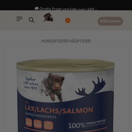
content
🚚 Gratis fragt ved køb over 499,-
B2B Kunder
0
HUNDEFODER
›
VÅDFODER