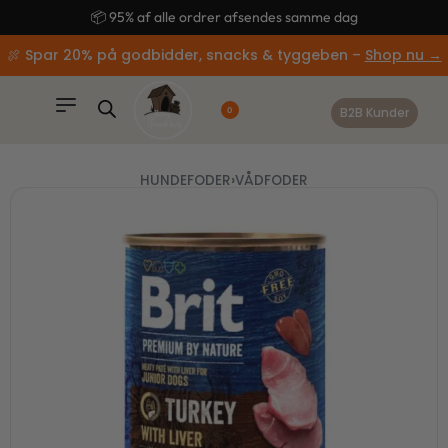
content
🚚 Gratis fragt ved køb over 499,-
🍖 Spar 20% på godbidder, snacks & tyggeben –
Shop nu →
B2B Kunder
0
HUNDEFODER
›
VÅDFODER