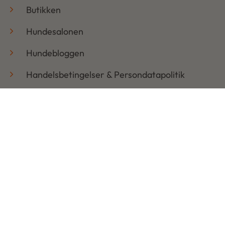
Butikken
Hundesalonen
Hundebloggen
Handelsbetingelser & Persondatapolitik
Retur
Åbningstider
Mandag: 08:30 – 17:30
Tirsdag: 08:30 – 17:30
Onsdag: 08:30 – 17:30
Torsdag: 08:30 – 17:30
Fredag: 08:30 – 17:30
Lørdag: LUKKET