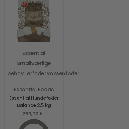
Essential
Small
Særlige
behov
Tørfoder
Voksenfoder
Vurderet
0
ud af 5
Essential Foods
Essential Hundefoder
Balance 2,5 kg
289,00
kr.