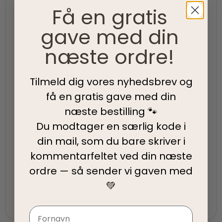
Få en gratis
Vi værner om vores lokale rødder
gave med din
Hurtig levering
næste ordre!
95% af alle ordrer pakkes og afsendes samme dag
som du bestiller.
Tilmeld dig vores nyhedsbrev og
få en gratis gave med din
5-Stjernet kundeservice
næste bestilling 🐾
Vi har topscore på både Facebook, Google og
Du modtager en særlig kode i
Trustpilot - Vi er her for at hjælpe dig
din mail, som du bare skriver i
kommentarfeltet ved din
næste
Fair priser
ordre — så sender vi gaven med
💚
Vi tilbyder fair priser, så I kan nyde vores
kvalitetsprodukter uden at springe budgettet.
Navn