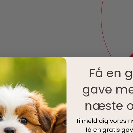
Få en g
gave me
næste o
IKKE PÅ LAGER
Kategorier:
Hun
Tilmeld dig vores 
Tilføj til ønskel
få en gratis ga