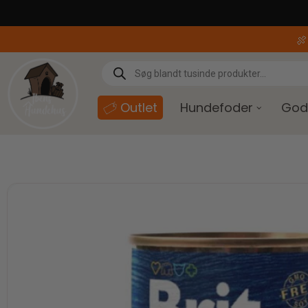
content

Outlet
Hundefoder
God