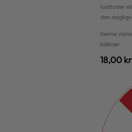
fuldfoder el
den daglige r
Denne varian
blåbær.
18,00
kr