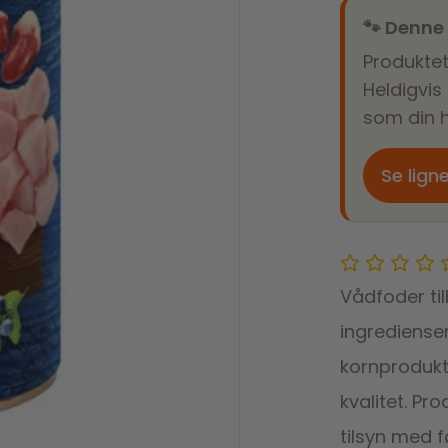
🐾 Denne
Produktet
Heldigvis
som din h
Se lign
Vådfoder ti
ingredienser
kornprodukt
kvalitet. Pr
tilsyn med 