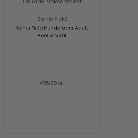
Tørfoder
Voksenfoder
Vurderet
0
ud af 5
Sams Field
Sams Field Hundefoder Adult
Beef & Veal
495,00
kr.