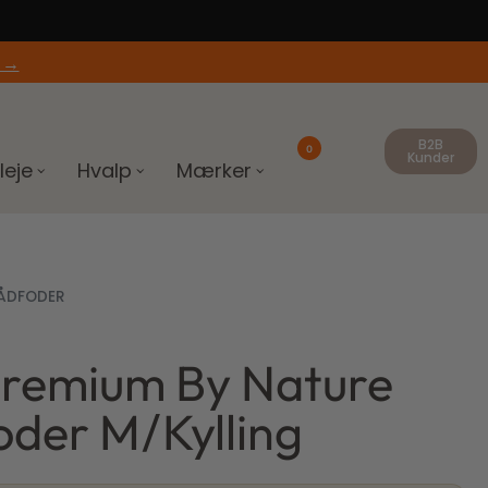
 →
B2B
0
Kunder
leje
Hvalp
Mærker
ÅDFODER
Premium By Nature
der M/Kylling