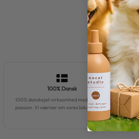
100% Dansk
100% danskejet virksomhed med hjerte og
95% af al
passion. Vi værner om vores lokale rødder
samm