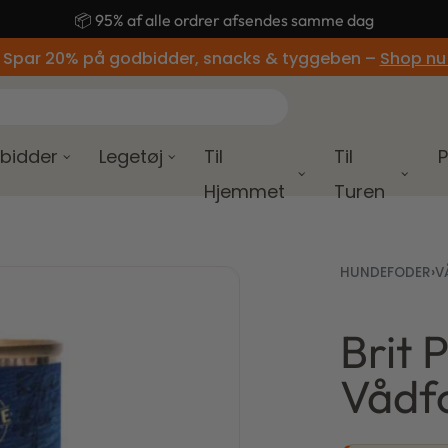
🚚 Gratis fragt ved køb over 499,-
 Spar 20% på godbidder, snacks & tyggeben –
Shop nu
bidder
Legetøj
Til
Til
P
Hjemmet
Turen
HUNDEFODER
›
V
Brit 
24,00
18,00
kr.
kr.
Vådfo