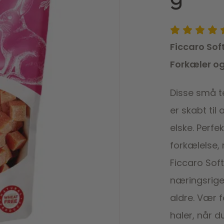
Ficcaro Sof
Forkæler o
Disse små te
er skabt til
elske. Perfe
forkælelse, 
Ficcaro Sof
næringsrige,
aldre. Vær 
haler, når 