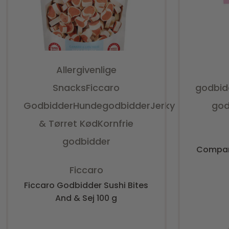
Allergivenlige
Snacks
Ficcaro
godbid
Godbidder
Hundegodbidder
Jerky
god
& Tørret Kød
Kornfrie
godbidder
Compan
Vurderet
0
ud af 5
Ficcaro
Ficcaro Godbidder Sushi Bites
And & Sej 100 g