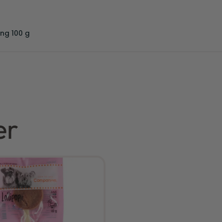
ng 100 g
er