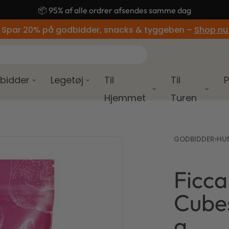
🚚 Gratis fragt ved køb over 499,-
 Spar 20% på godbidder, snacks & tyggeben –
Shop nu
bidder
Legetøj
Til
Til
P
Hjemmet
Turen
GODBIDDER
›
HU
Ficca
39,00
35,00
kr.
kr.
3
2
Cubes
g