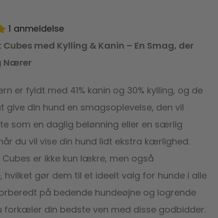
1
anmeldelse
t Cubes med Kylling & Kanin – En Smag, der
g Nærer
rn er fyldt med 41% kanin og 30% kylling, og de
 at give din hund en smagsoplevelse, den vil
kte som en daglig belønning eller en særlig
når du vil vise din hund lidt ekstra kærlighed.
t Cubes er ikke kun lækre, men også
 hvilket gør dem til et ideelt valg for hunde i alle
forberedt på bedende hundeøjne og logrende
du forkæler din bedste ven med disse godbidder.