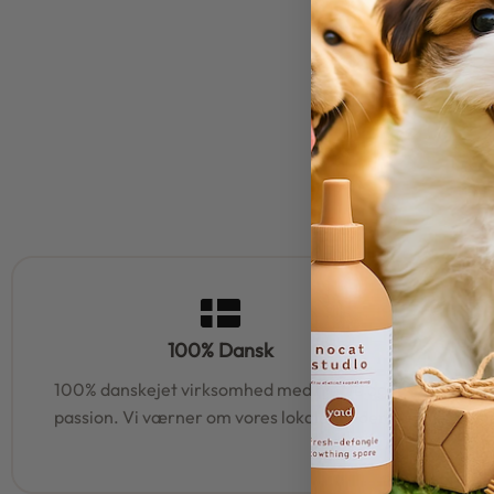
100% Dansk
100% danskejet virksomhed med hjerte og
95% af al
passion. Vi værner om vores lokale rødder
samm