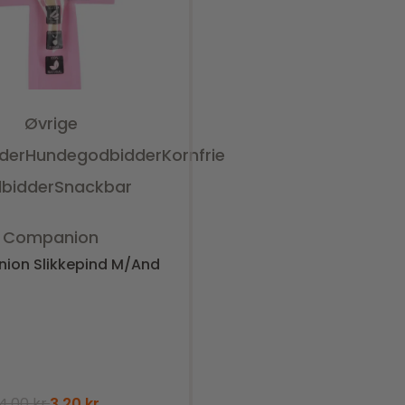
Øvrige
der
Hundegodbidder
Kornfrie
bidder
Snackbar
Vurderet
0
ud af 5
Companion
ion Slikkepind M/And
4,00
kr.
3,20
kr.