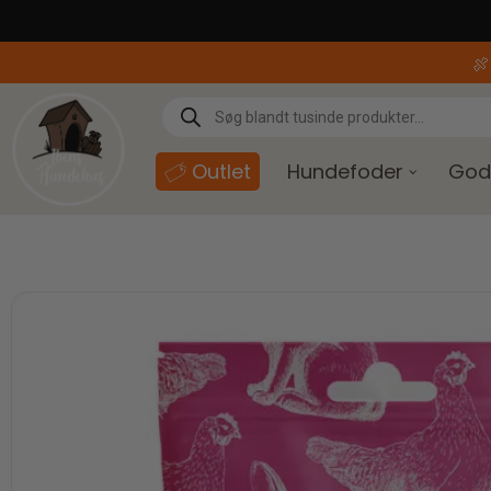
content

Outlet
Hundefoder
God