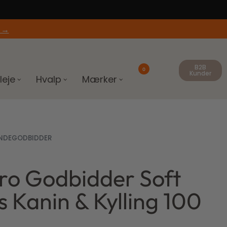
 →
B2B
0
Kunder
leje
Hvalp
Mærker
NDEGODBIDDER
ro Godbidder Soft
1,20
8,00
kr.
kr.
 Kanin & Kylling 100