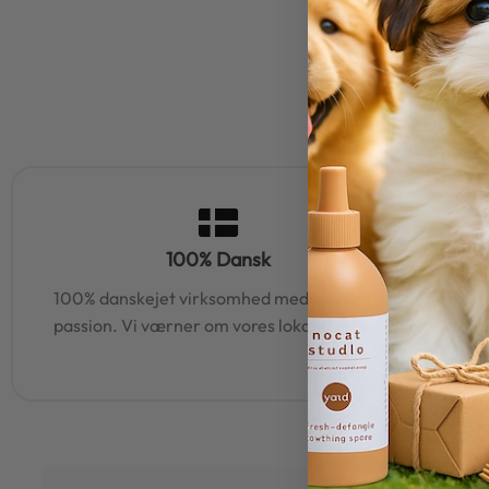
100% Dansk
100% danskejet virksomhed med hjerte og
95% af al
passion. Vi værner om vores lokale rødder
samm