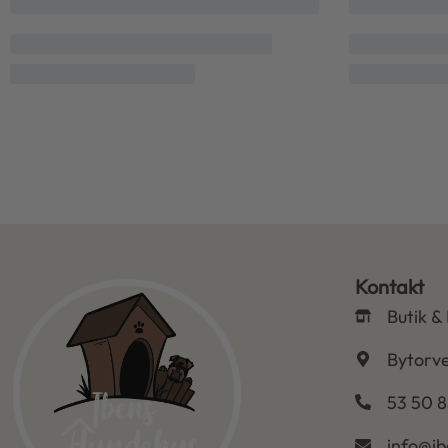
Kontakt
Butik &
Bytorve
53 50 8
info@i