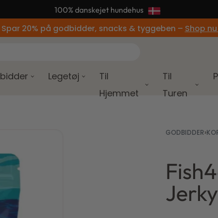
📦 95% af alle ordrer afsendes samme dag
 Spar 20% på godbidder, snacks & tyggeben –
Shop nu
bidder
Legetøj
Til
Til
P
Hjemmet
Turen
GODBIDDER
›
KO
Fish4
39,00
Jerky
130,0