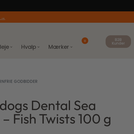
 →
B2B
0
Kunder
leje
Hvalp
Mærker
RNFRIE GODBIDDER
dogs Dental Sea
kr.
31,20
kr.
 – Fish Twists 100 g
0
kr.
104,00
kr.