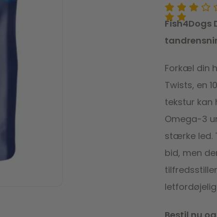
Fish4Dogs D
tandrensni
Forkæl din 
Twists, en 1
tekstur kan
Omega-3 und
stærke led.
bid, men de
tilfredsstil
letfordøjel
Bestil nu o