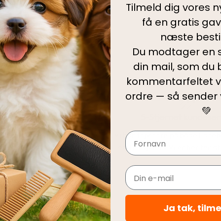
Tilmeld dig vores 
få en gratis ga
Levering
næste bestil
Du modtager en s
din mail, som du b
kommentarfeltet v
ordre — så sender
💚
Hurtig levering
5-Stjernet kundeser
le ordrer pakkes og afsendes
Vi har topscore på både Face
Navn
e dag som du bestiller.
og Trustpilot - Vi er her for a
Email
Ja tak, tilm