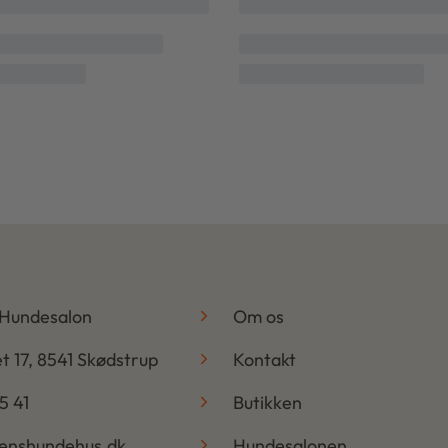
-
 Hundesalon
Om os
t 17, 8541 Skødstrup
Kontakt
5 41
Butikken
benshundehus.dk
Hundesalonen