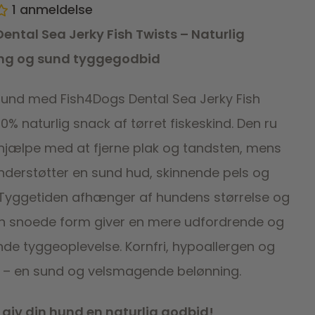
1
anmeldelse
ental Sea Jerky Fish Twists – Naturlig
ng og sund tyggegodbid
hund med Fish4Dogs Dental Sea Jerky Fish
00% naturlig snack af tørret fiskeskind. Den ru
 hjælpe med at fjerne plak og tandsten, mens
erstøtter en sund hud, skinnende pels og
 Tyggetiden afhænger af hundens størrelse og
n snoede form giver en mere udfordrende og
lende tyggeoplevelse. Kornfri, hypoallergen og
ig – en sund og velsmagende belønning.
g giv din hund en naturlig godbid!