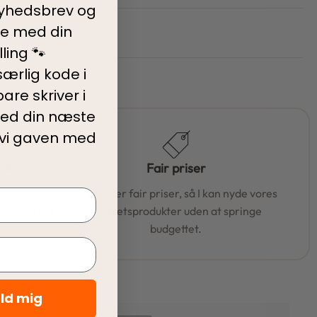
nyhedsbrev og
ve med din
ling 🐾
ærlig kode i
are skriver i
ed din
næste
 vi gaven med
vice
Fair priser
book, Google
Vi tilbyder fair priser, så I kan nyde vores
t hjælpe dig
kvalitetsprodukter uden at springe
budgettet.
eld mig