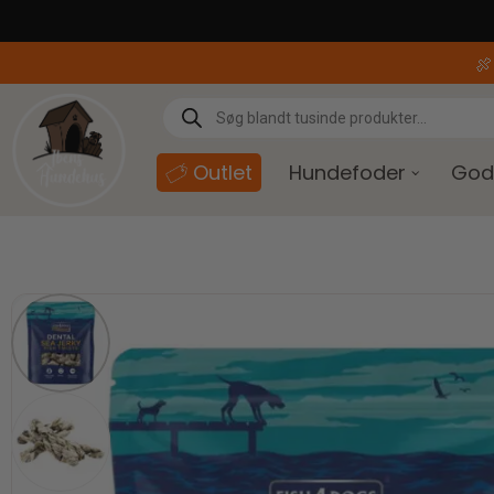
content

Outlet
Hundefoder
God