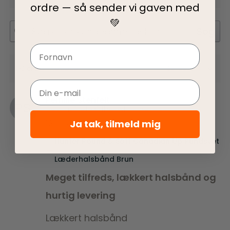
ordre — så sender vi gaven med
💚
Søg
Navn
1-2 of 2 anmeldelser
Email
Pernille Stenfelt
Bekræftet af IbensHundehus
Ja tak, tilmeld mig
19. december 2024
Hunter Round & Soft Canadian Up Rundsyet
Læderhalsbånd Brun
Meget tilfreds, lækkert halsbånd og
hurtig levering
Lækkert halsbånd