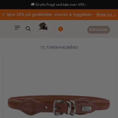
content
🚚 Gratis fragt ved køb over 499,-
🍖 Spar 20% på godbidder, snacks & tyggeben –
Shop nu →
B2B Kunder
0
TIL TUREN
›
HALSBÅND