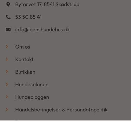
Bytorvet 17, 8541 Skødstrup
53 50 85 41
info@ibenshundehus.dk
-
Om os
Kontakt
Butikken
Hundesalonen
Hundebloggen
Handelsbetingelser & Persondatapolitik
Retur
Åbningstider