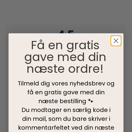
4,5
Få en gratis
gave med din
Baseret på 2 anmeldelser
næste ordre!
5 stjerner
50%
Tilmeld dig vores nyhedsbrev og
få en gratis gave med din
4 stjerner
50%
næste bestilling 🐾
3 stjerner
0%
Du modtager en særlig kode i
2 stjerner
0%
din mail, som du bare skriver i
kommentarfeltet ved din
næste
1 stjerne
0%