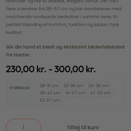
filtknuder og har et klassisk, elegant udtryk. Det fås i
flere størrelser fra 28–57 cm og kan kombineres med
matchende rundsyede læderliner i samme serie. En
perfekt blanding af komfort, funktion og luksus i tysk
kvalitet.
Giv din hund et blødt og eksklusivt læderhalsbånd
fra Hunter.
230,00
kr.
300,00
kr.
28-31 cm
32-36 cm
34-38 cm
STØRRELSE
39-43 cm
41-47 cm
47-53 cm
52-57 cm
Tilføj til kurv