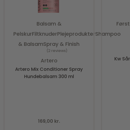
Balsam &
Førs
Pelskur
Filtknuder
Plejeprodukter
Shampoo
& Balsam
Spray & Finish
2 reviews
Vurderet
4.50
ud af 5
Kw Sår
Artero
Artero Mix Conditioner Spray
Hundebalsam 300 ml
169,00
kr.