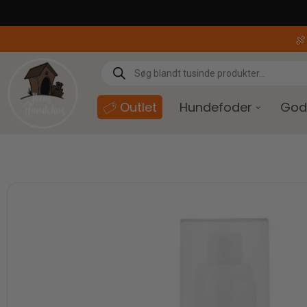
content

Outlet
Hundefoder
God