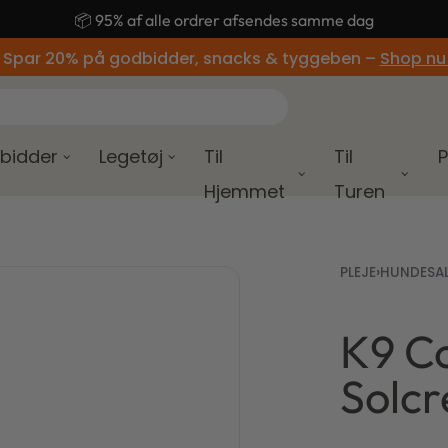
🚚 Gratis fragt ved køb over 499,-
 Spar 20% på godbidder, snacks & tyggeben –
Shop nu
bidder
Legetøj
Til
Til
P
Hjemmet
Turen
PLEJE
›
HUNDESA
K9 C
150,
Solcr
150,