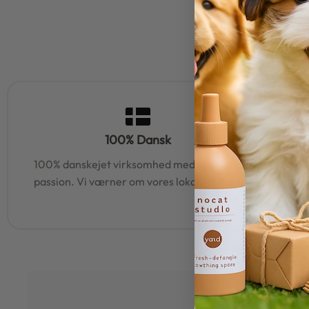
100% Dansk
100% danskejet virksomhed med hjerte og
95% af al
passion. Vi værner om vores lokale rødder
samm