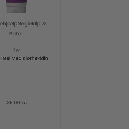
tehjælp
Negleklip &
Poter
Vurderet
0
ud af 5
Kw
-Gel Med Klorhexidin
135,00
kr.