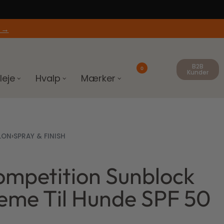
 →
B2B
0
Kunder
leje
Hvalp
Mærker
LON
›
SPRAY & FINISH
ompetition Sunblock
00
kr.
eme Til Hunde SPF 50
00
kr.