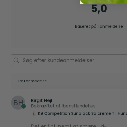
5,0
Baseret på 1 anmeldelse
1-1 of 1 anmeldelse
Birgit Hejl
Bekræftet af IbensHundehus
K9 Competition Sunblock Solcreme Til Hun
Det er fint, nemt at smøre ud-