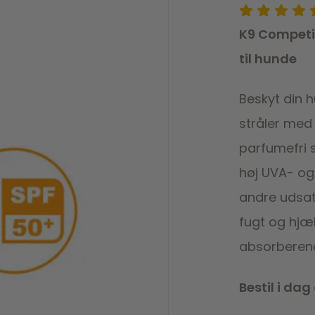
K9 Competit
til hunde
Beskyt din 
stråler med
parfumefri s
høj UVA- og 
andre udsatt
fugt og hjæl
absorberend
Bestil i da