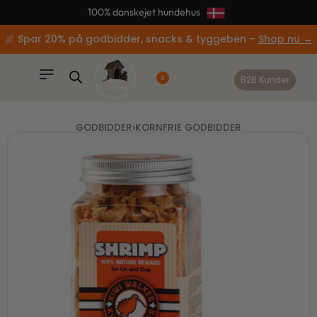
content
📦 95% af alle ordrer afsendes samme dag
🍖 Spar 20% på godbidder, snacks & tyggeben –
Shop nu →
B2B Kunder
0
GODBIDDER
›
KORNFRIE GODBIDDER