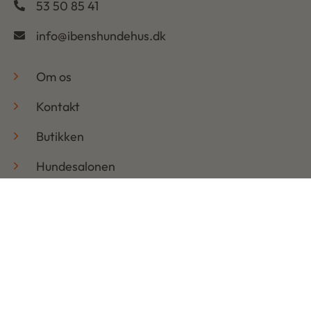
53 50 85 41
info@ibenshundehus.dk
-
Om os
Kontakt
Butikken
Hundesalonen
Hundebloggen
Handelsbetingelser & Persondatapolitik
Retur
Åbningstider
Mandag: 08:30 – 17:30