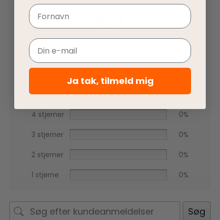
Navn
5,0
Email
Baseret på 1 anmeldelse
Ja tak, tilmeld mig
5 stjerner
100%
4 stjerner
0%
3 stjerner
0%
2 stjerner
0%
1 stjerne
0%
Søg