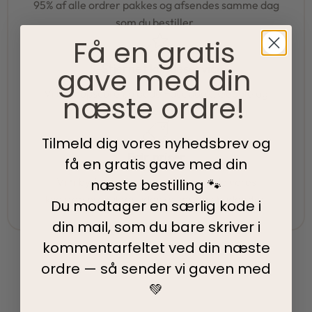
95% af alle ordrer pakkes og afsendes samme dag
som du bestiller.
Få en gratis
5-Stjernet kundeservice
gave med din
Vi har topscore på både Facebook, Google og
næste ordre!
Trustpilot - Vi er her for at hjælpe dig
Tilmeld dig vores nyhedsbrev og
Fair priser
få en gratis gave med din
Vi tilbyder fair priser, så I kan nyde vores
næste bestilling 🐾
kvalitetsprodukter uden at springe budgettet.
Du modtager en særlig kode i
din mail, som du bare skriver i
kommentarfeltet ved din
næste
ordre — så sender vi gaven med
💚