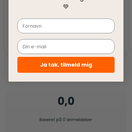
Trustpilot - Vi er her for at hjælpe dig
💚
Navn
Fair priser
Vi tilbyder fair priser, så I kan nyde vores
kvalitetsprodukter uden at springe budgettet.
Email
Ja tak, tilmeld mig
0,0
Baseret på 0 anmeldelser