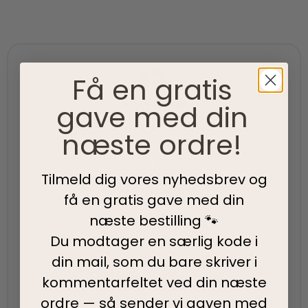
Få en gratis
100% Dansk
gave med din
100% danskejet virksomhed med hjerte og passion.
næste ordre!
Vi værner om vores lokale rødder
Tilmeld dig vores nyhedsbrev og
Hurtig levering
få en gratis gave med din
95% af alle ordrer pakkes og afsendes samme dag
næste bestilling 🐾
som du bestiller.
Du modtager en særlig kode i
din mail, som du bare skriver i
5-Stjernet kundeservice
kommentarfeltet ved din
næste
ordre — så sender vi gaven med
Vi har topscore på både Facebook, Google og