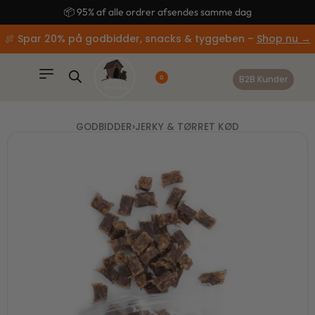
content
🚚 Gratis fragt ved køb over 499,-
🍖 Spar 20% på godbidder, snacks & tyggeben –
Shop nu →
B2B Kunder
0
GODBIDDER
›
JERKY & TØRRET KØD