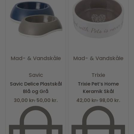
Mad- & Vandskåle
Mad- & Vandskåle
Vurderet
0
ud af 5
Vurderet
0
ud af 5
Savic
Trixie
Savic Delice Plastskål
Trixie Pet’s Home
Blå og Grå
Keramik Skål
30,00
kr.
50,00
kr.
42,00
kr.
98,00
kr.