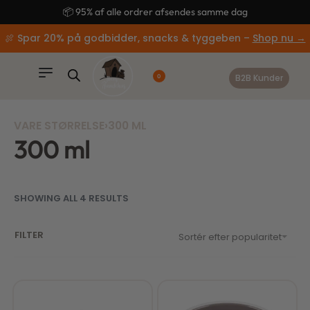
content
🚚 Gratis fragt ved køb over 499,-
🍖 Spar 20% på godbidder, snacks & tyggeben –
Shop nu →
B2B Kunder
0
VARE STØRRELSE
›
300 ML
300 ml
SHOWING ALL 4 RESULTS
FILTER
Sortér efter popularitet