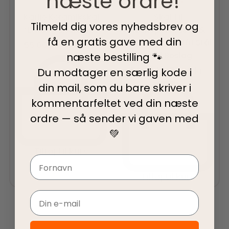
næste ordre!
Karlie
Øvrige
Karlie Keramikskål
Skål Til
Tilmeld dig vores nyhedsbrev og
“DOG” sandfarvet
Transportkasse &
få en gratis gave med din
Hundebur Rustfri Stål
55,00
kr.
95,00
kr.
Med Beslag
næste bestilling 🐾
59,00
kr.
79,00
kr.
Du modtager en særlig kode i
din mail, som du bare skriver i
kommentarfeltet ved din
næste
ordre — så sender vi gaven med
💚
Tilføj til kurv
Navn
Tilføj til kurv
Email