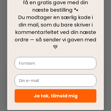
få en gratis gave med din
næste bestilling 🐾
Fair priser
Du modtager en særlig kode i
Vi tilbyder fair priser, så I kan nyde vores
din mail, som du bare skriver i
kvalitetsprodukter uden at springe budgettet.
kommentarfeltet ved din
næste
ordre — så sender vi gaven med
💚
Navn
5,0
Email
Baseret på 1 anmeldelse
Ja tak, tilmeld mig