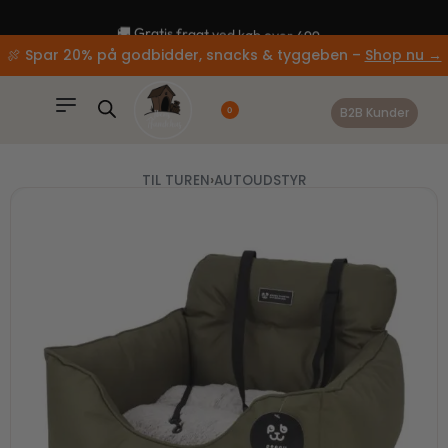
content
🚚 Gratis fragt ved køb over 499,-
🍖 Spar 20% på godbidder, snacks & tyggeben –
Shop nu →
B2B Kunder
0
TIL TUREN
›
AUTOUDSTYR