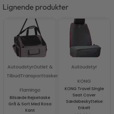
Lignende produkter
Autoudstyr
Outlet &
Autoudstyr
Tilbud
Transporttasker
Vurderet
0
ud af 5
KONG
Vurderet
0
ud af 5
KONG Travel Single
Flamingo
Seat Cover
Bilsæde Rejsetaske
Sædebeskyttelse
Grå & Sort Med Rosa
Enkelt
Kant