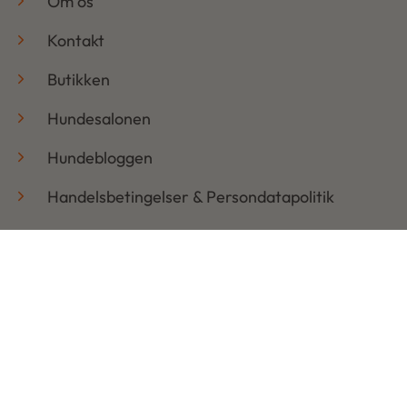
Om os
Kontakt
Butikken
Hundesalonen
Hundebloggen
Handelsbetingelser & Persondatapolitik
Retur
Åbningstider
Mandag: 08:30 – 17:30
Tirsdag: 08:30 – 17:30
Onsdag: 08:30 – 17:30
Torsdag: 08:30 – 17:30