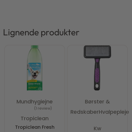
Lignende produkter
Mundhygiejne
Børster &
1 review
Redskaber
Hvalpepleje
Vurderet
4.00
ud af 5
Tropiclean
Vurderet
0
ud af 5
Tropiclean Fresh
Kw