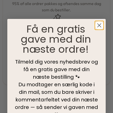
95% af alle ordrer pakkes og afsendes samme dag
som du bestiller.
Få en gratis
5-Stjernet kundeservice
gave med din
Vi har topscore på både Facebook, Google og
Trustpilot - Vi er her for at hjælpe dig
næste ordre!
Fair priser
Tilmeld dig vores nyhedsbrev og
Vi tilbyder fair priser, så I kan nyde vores
få en gratis gave med din
kvalitetsprodukter uden at springe budgettet.
næste bestilling 🐾
Du modtager en særlig kode i
din mail, som du bare skriver i
kommentarfeltet ved din
næste
ordre — så sender vi gaven med