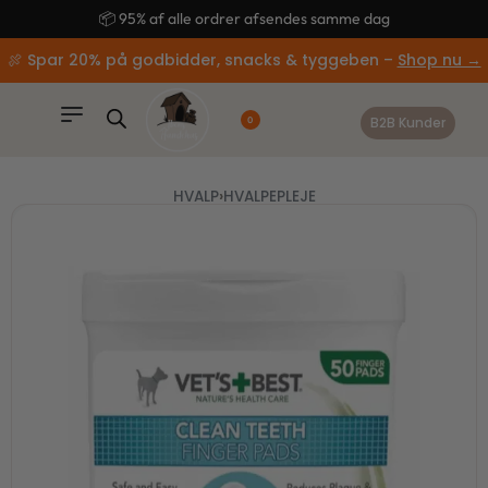
content
🚚 Gratis fragt ved køb over 499,-
🍖 Spar 20% på godbidder, snacks & tyggeben –
Shop nu →
B2B Kunder
0
HVALP
›
HVALPEPLEJE