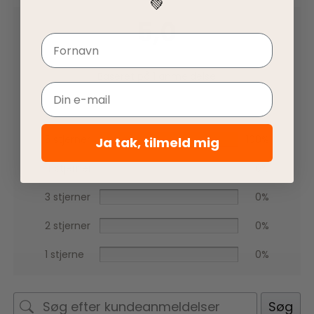
💚
5,0
Navn
Baseret på 1 anmeldelse
Email
5 stjerner
100%
Ja tak, tilmeld mig
4 stjerner
0%
3 stjerner
0%
2 stjerner
0%
1 stjerne
0%
Søg