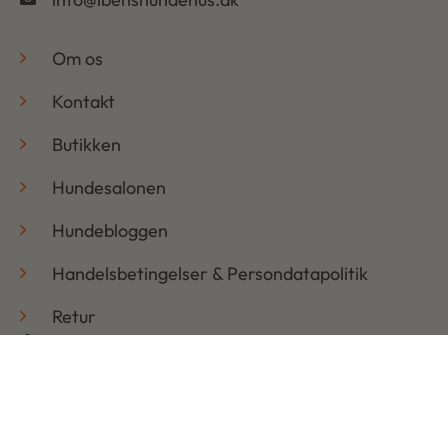
-
Om os
Kontakt
Butikken
Hundesalonen
Hundebloggen
Handelsbetingelser & Persondatapolitik
Retur
Åbningstider
Mandag: 08:30 – 17:30
Tirsdag: 08:30 – 17:30
Onsdag: 08:30 – 17:30